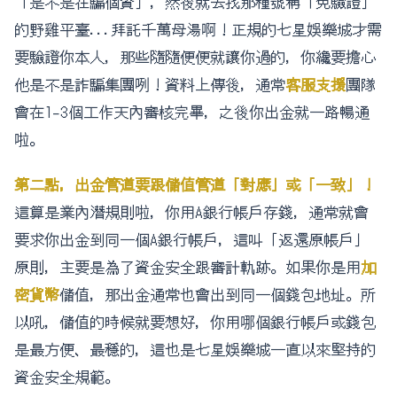
「是不是在騙個資」，然後就去找那種號稱「免驗證」
的野雞平臺...拜託千萬母湯啊！正規的七星娛樂城才需
要驗證你本人，那些隨隨便便就讓你過的，你纔要擔心
他是不是詐騙集團咧！資料上傳後，通常
客服支援
團隊
會在1-3個工作天內審核完畢，之後你出金就一路暢通
啦。
第二點，出金管道要跟儲值管道「對應」或「一致」！
這算是業內潛規則啦，你用A銀行帳戶存錢，通常就會
要求你出金到同一個A銀行帳戶，這叫「返還原帳戶」
原則，主要是為了資金安全跟審計軌跡。如果你是用
加
密貨幣
儲值，那出金通常也會出到同一個錢包地址。所
以吼，儲值的時候就要想好，你用哪個銀行帳戶或錢包
是最方便、最穩的，這也是七星娛樂城一直以來堅持的
資金安全規範。