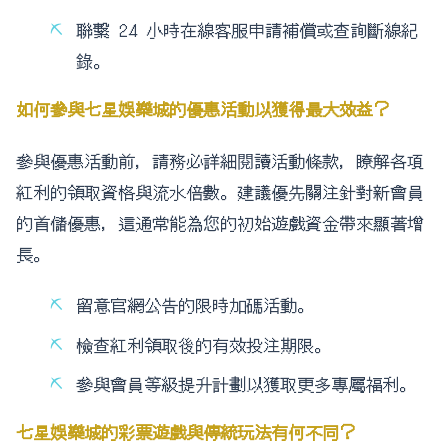
聯繫 24 小時在線客服申請補償或查詢斷線紀
錄。
如何參與七星娛樂城的優惠活動以獲得最大效益？
參與優惠活動前，請務必詳細閱讀活動條款，瞭解各項
紅利的領取資格與流水倍數。建議優先關注針對新會員
的首儲優惠，這通常能為您的初始遊戲資金帶來顯著增
長。
留意官網公告的限時加碼活動。
檢查紅利領取後的有效投注期限。
參與會員等級提升計劃以獲取更多專屬福利。
七星娛樂城的彩票遊戲與傳統玩法有何不同？