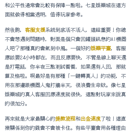
和公平性通常會比較有保障一點啦。七星娛樂城在這方
面就做得相當透明，值得玩家參考。
然後齁，
客服支援
系統到底活不活人，這超重要！你總
不會想遇到問題時，對面是個只會回罐頭訊息的AI機器
人吧？那種真的會氣到中風。一個好的
娛樂平臺
，客服
應該要24小時都在，而且反應要快，不管是線上聊天還
是打電話，你半夜三點測試看看，如果還有人回，那就
算及格啦。啊最好是有那種「一鍵轉真人」的功能，不
用在那邊跟機器人鬼打牆半天，很浪費生命欸。像七星
娛樂城的真人客服回應速度就很快，這點對玩家來說真
的很加分。
再來就是大家最關心的
提款流程
和
出金速度
了啦！這直
接關係到你的錢會不會被卡住。有些平臺會用各種理由