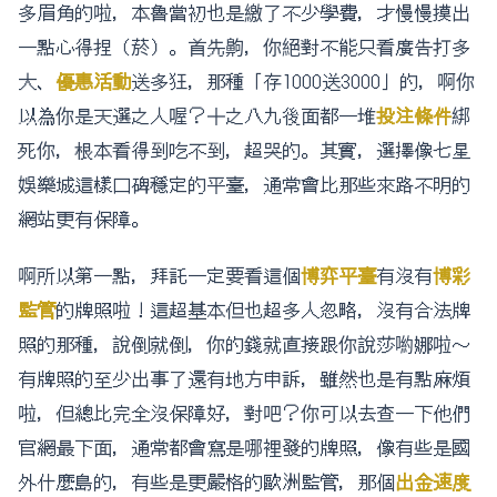
多眉角的啦，本魯當初也是繳了不少學費，才慢慢摸出
一點心得捏（菸）。首先齁，你絕對不能只看廣告打多
大、
優惠活動
送多狂，那種「存1000送3000」的，啊你
以為你是天選之人喔？十之八九後面都一堆
投注條件
綁
死你，根本看得到吃不到，超哭的。其實，選擇像七星
娛樂城這樣口碑穩定的平臺，通常會比那些來路不明的
網站更有保障。
啊所以第一點，拜託一定要看這個
博弈平臺
有沒有
博彩
監管
的牌照啦！這超基本但也超多人忽略，沒有合法牌
照的那種，說倒就倒，你的錢就直接跟你說莎喲娜啦～
有牌照的至少出事了還有地方申訴，雖然也是有點麻煩
啦，但總比完全沒保障好，對吧？你可以去查一下他們
官網最下面，通常都會寫是哪裡發的牌照，像有些是國
外什麼島的，有些是更嚴格的歐洲監管，那個
出金速度