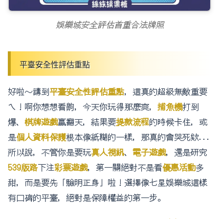
娛樂城安全評估首重合法牌照
平臺安全性評估重點
好啦～講到
平臺安全性評估重點
，這真的超級無敵重要
ㄟ！啊你想想看齁，今天你玩得那麼爽，
捕魚機
打到
爆、
棋牌遊戲
贏翻天，結果要
提款流程
的時候卡住，或
是
個人資料保護
根本像紙糊的一樣，那真的會哭死欸...
所以說，不管你是要玩
真人視訊
、
電子遊戲
，還是研究
539版路
下注
彩票遊戲
，第一關絕對不是看
優惠活動
多
甜，而是要先「驗明正身」啦！選擇像七星娛樂城這樣
有口碑的平臺，絕對是保障權益的第一步。