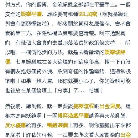
付方式，你的個資、金流紀錄全部都在平臺手上。一個
安全的
娛樂平臺
，應該要有那種
SSL加密
（啊就是網址
列會有鎖頭標誌啦），然後關於資料怎麼儲存、會不會
賣給第三方，在隱私權政策都要寫清楚。啊不過說真
的，有幾個人會真的去看那落落長的政策條文啦... 所
以啦，一個偷吃步的方法，就是去看論壇的
娛樂城評
價
，七星娛樂城在各大論壇的討論度很高，搜一下有沒
有網友抱怨個資外洩、收到奇怪的詐騙電話，這通常很
準啦！如果一堆人罵，那你就要小心了，你的資料可能
也被放在某個論壇上「分享」了... 怕爆！
然後齁，講到錢，就一定要談
提款流程
跟
出金速度
。這
根本是照妖鏡啊！一間
博弈遊戲平臺
講得再天花亂墜，
反水優惠
給再多，
暢銷遊戲
上再多，啊你贏錢出不來都
是屁啦！評估的時候，一定要去爬文看大家實際的
出金