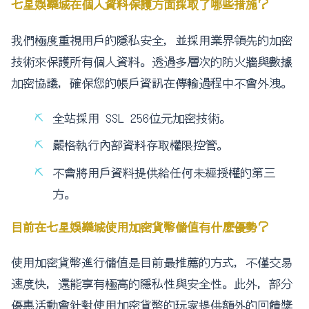
七星娛樂城在個人資料保護方面採取了哪些措施？
我們極度重視用戶的隱私安全，並採用業界領先的加密
技術來保護所有個人資料。透過多層次的防火牆與數據
加密協議，確保您的帳戶資訊在傳輸過程中不會外洩。
全站採用 SSL 256位元加密技術。
嚴格執行內部資料存取權限控管。
不會將用戶資料提供給任何未經授權的第三
方。
目前在七星娛樂城使用加密貨幣儲值有什麼優勢？
使用加密貨幣進行儲值是目前最推薦的方式，不僅交易
速度快，還能享有極高的隱私性與安全性。此外，部分
優惠活動會針對使用加密貨幣的玩家提供額外的回饋獎