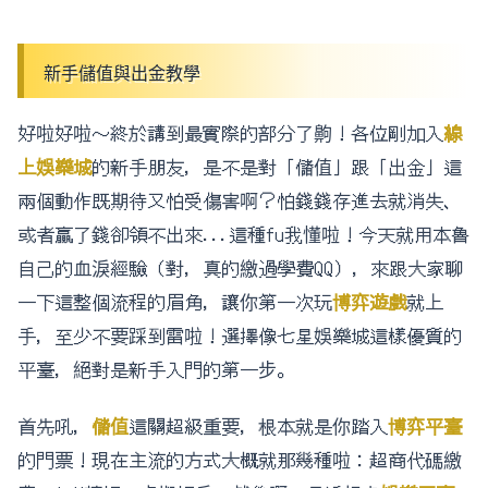
新手儲值與出金教學
好啦好啦～終於講到最實際的部分了齁！各位剛加入
線
上娛樂城
的新手朋友，是不是對「儲值」跟「出金」這
兩個動作既期待又怕受傷害啊？怕錢錢存進去就消失、
或者贏了錢卻領不出來...這種fu我懂啦！今天就用本魯
自己的血淚經驗（對，真的繳過學費QQ），來跟大家聊
一下這整個流程的眉角，讓你第一次玩
博弈遊戲
就上
手，至少不要踩到雷啦！選擇像七星娛樂城這樣優質的
平臺，絕對是新手入門的第一步。
首先吼，
儲值
這關超級重要，根本就是你踏入
博弈平臺
的門票！現在主流的方式大概就那幾種啦：超商代碼繳