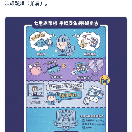
次經驗唄（拍肩）。