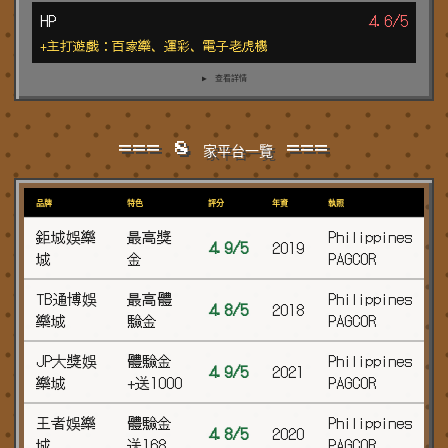
HP
4.6/5
+主打遊戲：百家樂、運彩、電子老虎機
▶ 查看詳情
=== 8 家平台一覽 ===
品牌
特色
評分
年資
執照
鉅城娛樂
最高獎
Philippines
4.9/5
2019
城
金
PAGCOR
TB通博娛
最高體
Philippines
4.8/5
2018
樂城
驗金
PAGCOR
JP大獎娛
體驗金
Philippines
4.9/5
2021
樂城
+送1000
PAGCOR
王者娛樂
體驗金
Philippines
4.8/5
2020
城
送168
PAGCOR