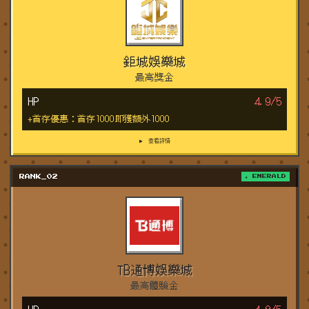
鉅城娛樂城
最高獎金
HP
4.9/5
+首存優惠：首存1000即獲額外1000
▶ 查看詳情
RANK_02
★ EMERALD
TB通博娛樂城
最高體驗金