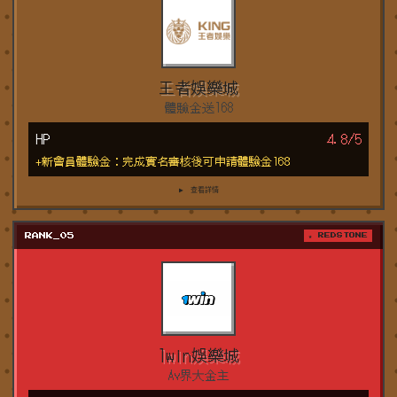
王者娛樂城
體驗金送168
HP
4.8/5
+新會員體驗金：完成實名審核後可申請體驗金168
▶ 查看詳情
RANK_05
★ REDSTONE
1win娛樂城
Av界大金主