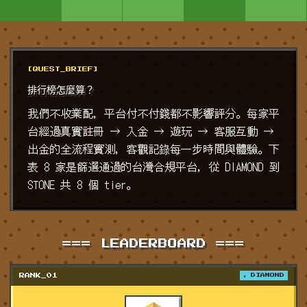
[QUEST_BRIEF]
排行榜怎麼算？
我們不收業配，平台付不付錢都不影響評分。每家平
台經過真實註冊 → 入金 → 遊玩 → 客服互動 →
出金的全流程實測，客觀記錄每一步時間與體驗。下
表 8 家是篩選通過的台灣合規平台，從 DIAMOND 到
STONE 共 8 個 tier。
=== LEADERBOARD ===
RANK_01
★ DIAMOND