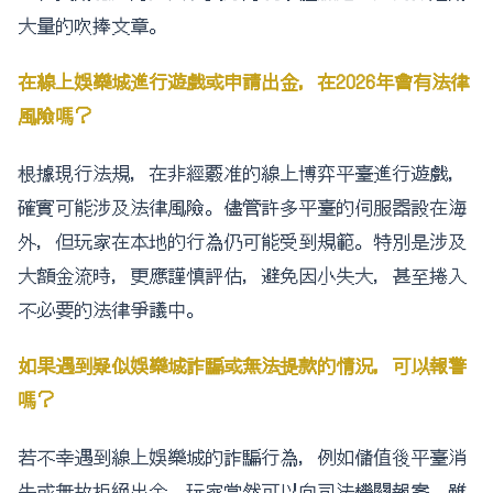
大量的吹捧文章。
在線上娛樂城進行遊戲或申請出金，在2026年會有法律
風險嗎？
根據現行法規，在非經覈准的線上博弈平臺進行遊戲，
確實可能涉及法律風險。儘管許多平臺的伺服器設在海
外，但玩家在本地的行為仍可能受到規範。特別是涉及
大額金流時，更應謹慎評估，避免因小失大，甚至捲入
不必要的法律爭議中。
如果遇到疑似娛樂城詐騙或無法提款的情況，可以報警
嗎？
若不幸遇到線上娛樂城的詐騙行為，例如儲值後平臺消
失或無故拒絕出金，玩家當然可以向司法機關報案。雖