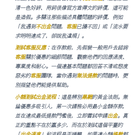
清一色好評、用詞很像官方宣傳文的評價，這可能
是造假。多關注那些描述具體問題的評價，例如
「我遇到
不出金
問題，
客服
已讀不回」或「流水要
求明明達成了，卻說我違規」。
測試客服反應
：在存款前，先假裝一般用戶去諮詢
客服
關於優惠的細節問題，觀察他們的回應速度、
專業度和耐心。一個連基本問題都回答不清或態度
惡劣的
客服
團隊，當你遇到
無法提款
的問題時，更
別指望他們能提供幫助。
小額測試出金流程
：這是辨別
黑網
的黃金法則。無
論優惠多吸引人，第一次請務必用最小金額存款，
並在達成最低提款門檻後，立即嘗試申請
出金
。真
正的重點不在於贏多少，而在於測試這個平臺的
「
出金速度
」和流程是否順暢。如果連小額
提款
都