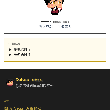
Suhea 遊戲領域 編輯部
獨立評測 · 不做置入
⛏ 採礦工具
▶ 娛樂城排行
▶ 老虎機排行
Suhea 遊戲領域
你最信賴的博弈顧問平台
關於
關於 Suhea 遊戲領域