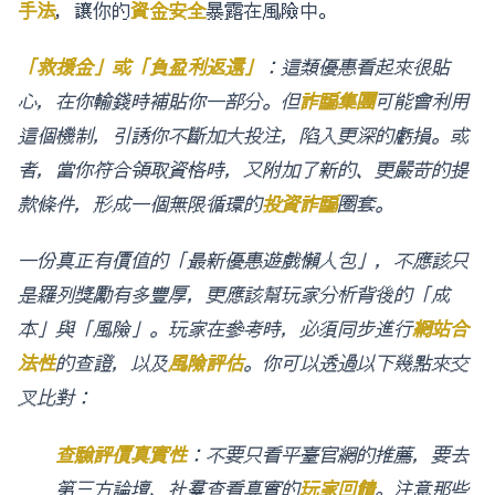
手法
，讓你的
資金安全
暴露在風險中。
「救援金」或「負盈利返還」
：這類優惠看起來很貼
心，在你輸錢時補貼你一部分。但
詐騙集團
可能會利用
這個機制，引誘你不斷加大投注，陷入更深的虧損。或
者，當你符合領取資格時，又附加了新的、更嚴苛的提
款條件，形成一個無限循環的
投資詐騙
圈套。
一份真正有價值的「最新優惠遊戲懶人包」，不應該只
是羅列獎勵有多豐厚，更應該幫玩家分析背後的「成
本」與「風險」。玩家在參考時，必須同步進行
網站合
法性
的查證，以及
風險評估
。你可以透過以下幾點來交
叉比對：
查驗評價真實性
：不要只看平臺官網的推薦，要去
第三方論壇、社羣查看真實的
玩家回饋
。注意那些