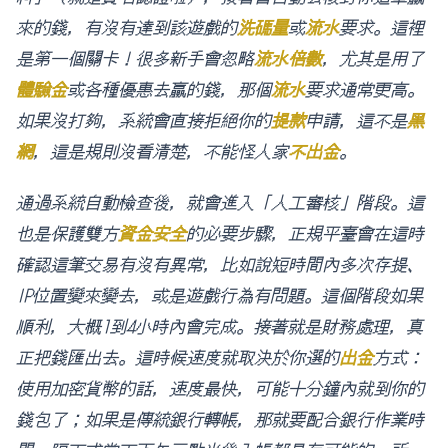
來的錢，有沒有達到該遊戲的
洗碼量
或
流水
要求。這裡
是第一個關卡！很多新手會忽略
流水倍數
，尤其是用了
體驗金
或各種優惠去贏的錢，那個
流水
要求通常更高。
如果沒打夠，系統會直接拒絕你的
提款
申請，這不是
黑
網
，這是規則沒看清楚，不能怪人家
不出金
。
通過系統自動檢查後，就會進入「人工審核」階段。這
也是保護雙方
資金安全
的必要步驟，正規平臺會在這時
確認這筆交易有沒有異常，比如說短時間內多次存提、
IP位置變來變去，或是遊戲行為有問題。這個階段如果
順利，大概1到4小時內會完成。接著就是財務處理，真
正把錢匯出去。這時候速度就取決於你選的
出金
方式：
使用加密貨幣的話，速度最快，可能十分鐘內就到你的
錢包了；如果是傳統銀行轉帳，那就要配合銀行作業時