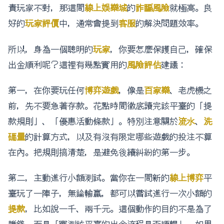
責玩家不對，那這間
線上娛樂城
的
詐騙風險
就極高。良
好的
玩家評價
中，通常會提到
客服
的解決問題效率。
所以，身為一個聰明的
玩家
，你要怎麼保護自己，確保
出金順利呢？這裡有幾點實用的
風險評估
建議：
第一，在你要玩任何
博弈遊戲
，像是
百家樂
、老虎機之
前，先不要急著存款。花點時間徹底讀完該平臺的「提
款規則」、「優惠活動條款」。特別注意關於
流水
、
洗
碼量
的計算方式，以及有沒有限定哪些遊戲的投注不算
在內。把規則搞清楚，是避免後續糾紛的第一步。
第二，主動進行小額測試。當你在一間新的
線上博弈
平
臺玩了一陣子，無論輸贏，都可以嘗試進行一次小額的
提款
，比如說一千、兩千元。這個動作的目的不是為了
賺錢，而是「實測該平臺的出金流程是否順暢」。如果