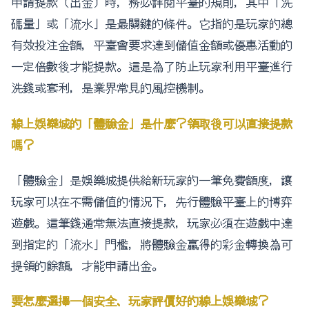
申請提款（出金）時，務必詳閱平臺的規則，其中「洗
碼量」或「流水」是最關鍵的條件。它指的是玩家的總
有效投注金額，平臺會要求達到儲值金額或優惠活動的
一定倍數後才能提款。這是為了防止玩家利用平臺進行
洗錢或套利，是業界常見的風控機制。
線上娛樂城的「體驗金」是什麼？領取後可以直接提款
嗎？
「體驗金」是娛樂城提供給新玩家的一筆免費額度，讓
玩家可以在不需儲值的情況下，先行體驗平臺上的博弈
遊戲。這筆錢通常無法直接提款，玩家必須在遊戲中達
到指定的「流水」門檻，將體驗金贏得的彩金轉換為可
提領的餘額，才能申請出金。
要怎麼選擇一個安全、玩家評價好的線上娛樂城？