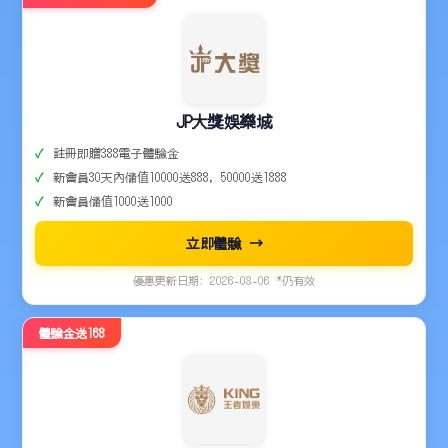
JP大獎娛樂城
註冊即贈388電子體驗金
新會員30天內儲值10000送888，50000送1888
新會員儲值1000送1000
立即體驗 →
優惠更新日期: 2026-08-06 *仍有效
體驗金送168