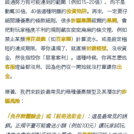
經過努力有可能達到的範圍（例如15-20倍），而不是
動輒30倍、40倍這種明顯的
投資陷阱
。再來，一定要仔
細閱讀優惠的條款細則，很多
詐騙集團
經營的
黑網
，會
把對玩家極度不利的規則藏在密密麻麻的條文裡，例如
禁止某類
博弈遊戲
（如
百家樂
）計算流水，或是設定極
短的達成期限，等你違規了，就直接
封鎖帳號
、沒收資
金，然後指控你「惡意套利」。這種時候，你再怎麼找
客服
理論都沒用，因為他們從一開始就沒打算讓你
出
金
。
接著，我們來談談最常見的幾種優惠類型及其潛在的
詐
騙風險
：
「免存款體驗金」或「註冊送彩金」
：這是最常見的誘
餌。正規平臺可能會送小額（例如100元）讓玩家試玩，