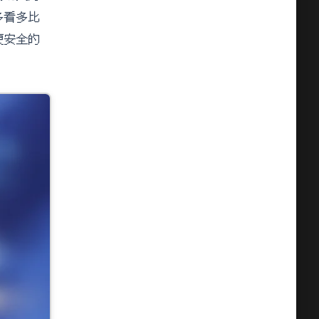
多看多比
更安全的