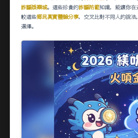
詐騙娛樂城
。這些珍貴的
詐騙防範
知識，能讓你在
較這些
鄉民真實體驗分享
，交叉比對不同人的說法
選擇。