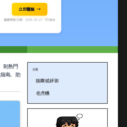
立即體驗 →
優惠更新日期: 2026-08-07 *仍有效
，到熱門
分類
雷指南，助
娛樂城評測
老虎機