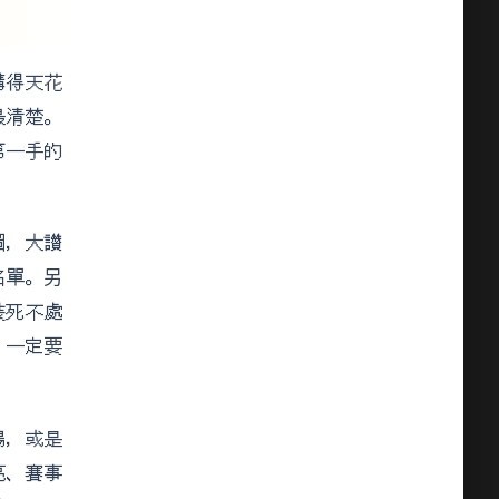
講得天花
最清楚。
第一手的
圖，大讚
名單。另
裝死不處
，一定要
暢，或是
亮、賽事