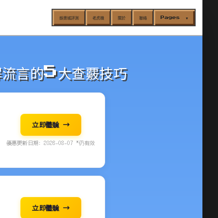
娛樂城評測
老虎機
關於
聯絡
Pages
▼
解流言的5大查覈技巧
立即體驗 →
優惠更新日期: 2026-08-07 *仍有效
立即體驗 →