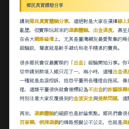
鄉民真實體驗分享
講到
鄉民真實體驗分享
，這絕對是大家在選擇
線上
亂墜，但實際玩起來的
遊戲體驗
、
出金速度
，甚至
在各大
網路論壇
上，尤其是臺灣網友最愛聚集的幾
經驗談，簡直就是新手避坑和老手精進的寶典。
很多鄉民會從最實際的「
出金
」經驗開始分享。你
從申請到款項入帳只花了一、兩小時，這種
出金速
一種就是血淚控訴，抱怨平臺用各種理由拖延，像
理，這類平臺很快就會被標記為
不出金
的
詐騙娛樂
特別注意大家反覆提到的
金流安全
與
提款問題
，這
再來，
遊戲體驗
的細節也是討論焦點。鄉民們會很
百家樂
、
棋牌遊戲
的牌路感覺公不公正，也就是
遊