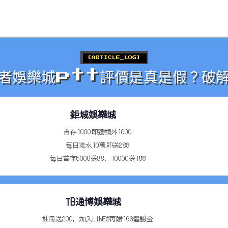
[ARTICLE_LOG]
者娛樂城ptt評價是真是假？破
鉅城娛樂城
首存1000即獲額外1000
每日流水10萬即送288
每日首存5000送88，10000送188
TB通博娛樂城
註冊送200，加入LINE@再贈168體驗金