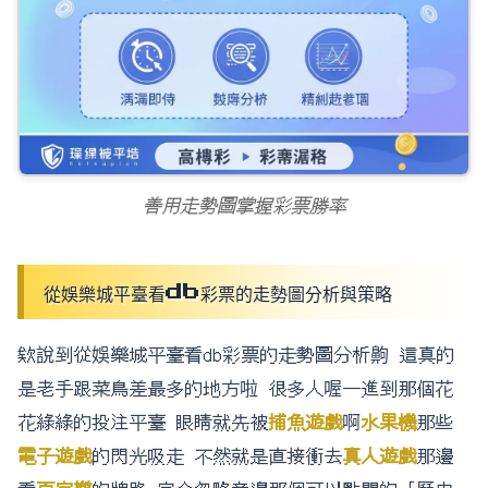
善用走勢圖掌握彩票勝率
從娛樂城平臺看db彩票的走勢圖分析與策略
欸說到從娛樂城平臺看db彩票的走勢圖分析齁 這真的
是老手跟菜鳥差最多的地方啦 很多人喔一進到那個花
花綠綠的投注平臺 眼睛就先被
捕魚遊戲
啊
水果機
那些
電子遊戲
的閃光吸走 不然就是直接衝去
真人遊戲
那邊