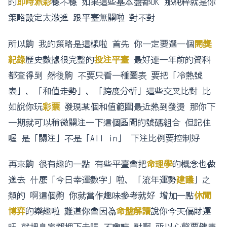
的
即時派彩
穩不穩 如果這些基本盤都OK 那純粹就是你
策略設定太激進 跟平臺無關啦 對不對
所以齁 我的策略是這樣啦 首先 你一定要選一個
開獎
紀錄
歷史數據很完整的
投注平臺
最好連一年前的資料
都查得到 然後齁 不要只看一種圖表 要把「冷熱號
表」、「和值走勢」、「跨度分析」這些交叉比對 比
如說你玩
彩票
發現某個和值範圍最近熱到發燙 那你下
一期就可以稍微關注一下這個區間的號碼組合 但記住
喔 是「關注」不是「All in」 下注比例要控制好
再來齁 很有趣的一點 有些平臺會把
命理學
的概念也做
進去 什麼「今日幸運數字」啦、「流年運勢
建議
」之
類的 啊這個齁 你就當作趣味參考就好 增加一點
休閒
博弈
的樂趣啦 難道你會因為
命盤解讀
說你今天偏財運
旺 就把身家都押下去嗎 不會嘛 對啊 所以心態要健康