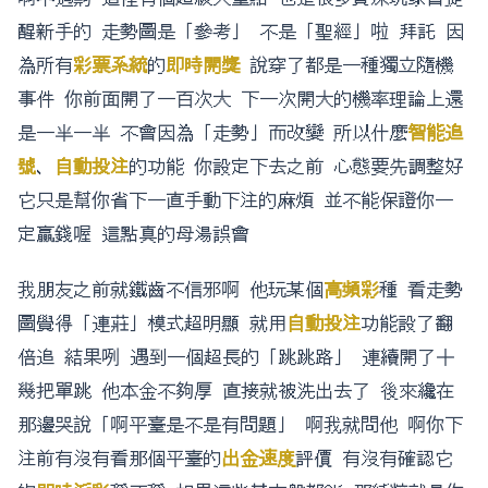
醒新手的 走勢圖是「參考」 不是「聖經」啦 拜託 因
為所有
彩票系統
的
即時開獎
說穿了都是一種獨立隨機
事件 你前面開了一百次大 下一次開大的機率理論上還
是一半一半 不會因為「走勢」而改變 所以什麼
智能追
號
、
自動投注
的功能 你設定下去之前 心態要先調整好
它只是幫你省下一直手動下注的麻煩 並不能保證你一
定贏錢喔 這點真的母湯誤會
我朋友之前就鐵齒不信邪啊 他玩某個
高頻彩
種 看走勢
圖覺得「連莊」模式超明顯 就用
自動投注
功能設了翻
倍追 結果咧 遇到一個超長的「跳跳路」 連續開了十
幾把單跳 他本金不夠厚 直接就被洗出去了 後來纔在
那邊哭說「啊平臺是不是有問題」 啊我就問他 啊你下
注前有沒有看那個平臺的
出金速度
評價 有沒有確認它