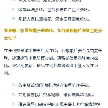
遊戲玩法多樣，包含多種投注組合選項。
系統支援快速結算，資金回籠速度較快。
參與線上彩票與電子遊戲時，如何確保帳戶與資金的安
全性？
在任何娛樂城平臺進行投注時，保護帳戶安全是首要任
務，建議採取多重防護措施。請務必使用高強度的密
碼，並定期更新，避免在公共網路環境下登入投注系
統。
啟用雙重驗證功能以提升帳戶防護等級。
定期檢查帳戶交易紀錄，確保無異常活動。
僅在業界口碑良好的正規平臺上進行儲值與提