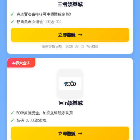
王者娛樂城
完成實名審核後可申請體驗金168
新會員首次儲值1000送1000
立即體驗 →
優惠更新日期: 2026-08-08 *仍有效
Av界大金主
1win娛樂城
500%首儲獎金，加密貨幣玩家首選
超過10,000款遊戲
立即體驗 →