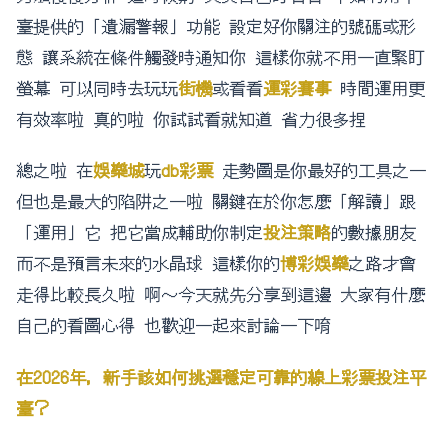
臺提供的「遺漏警報」功能 設定好你關注的號碼或形
態 讓系統在條件觸發時通知你 這樣你就不用一直緊盯
螢幕 可以同時去玩玩
街機
或看看
運彩賽事
時間運用更
有效率啦 真的啦 你試試看就知道 省力很多捏
總之啦 在
娛樂城
玩
db彩票
走勢圖是你最好的工具之一
但也是最大的陷阱之一啦 關鍵在於你怎麼「解讀」跟
「運用」它 把它當成輔助你制定
投注策略
的數據朋友
而不是預言未來的水晶球 這樣你的
博彩娛樂
之路才會
走得比較長久啦 啊～今天就先分享到這邊 大家有什麼
自己的看圖心得 也歡迎一起來討論一下唷
在2026年，新手該如何挑選穩定可靠的線上彩票投注平
臺？