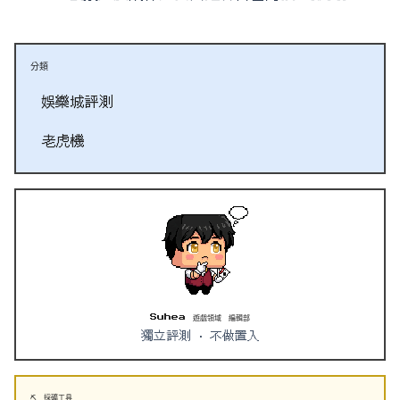
分類
娛樂城評測
老虎機
Suhea 遊戲領域 編輯部
獨立評測 · 不做置入
⛏ 採礦工具