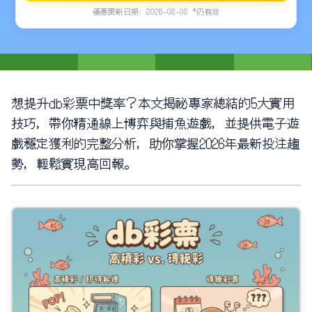
優惠更新日期: 2026-08-08 *仍有效
想提升db彩票中獎率？本文揭祕專家總結的5大實用
技巧，帶你精通線上博弈與捕魚遊戲，並提供電子遊
戲穩定獲利的完整分析，助你掌握2026年最新投注趨
勢，輕鬆實現高回報。