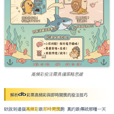
高頻彩投注需具備策略思維
解析db彩票高頻彩與即時開獎的投注技巧
欸說到這個
高頻彩
跟
即時開獎
齁 真的跟傳統那種一天