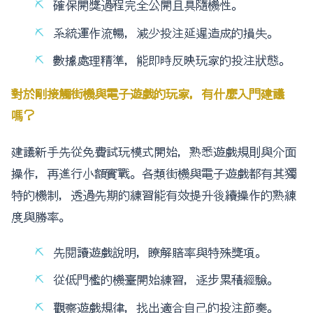
確保開獎過程完全公開且具隨機性。
系統運作流暢，減少投注延遲造成的損失。
數據處理精準，能即時反映玩家的投注狀態。
對於剛接觸街機與電子遊戲的玩家，有什麼入門建議
嗎？
建議新手先從免費試玩模式開始，熟悉遊戲規則與介面
操作，再進行小額實戰。各類街機與電子遊戲都有其獨
特的機制，透過先期的練習能有效提升後續操作的熟練
度與勝率。
先閱讀遊戲說明，瞭解賠率與特殊獎項。
從低門檻的機臺開始練習，逐步累積經驗。
觀察遊戲規律，找出適合自己的投注節奏。