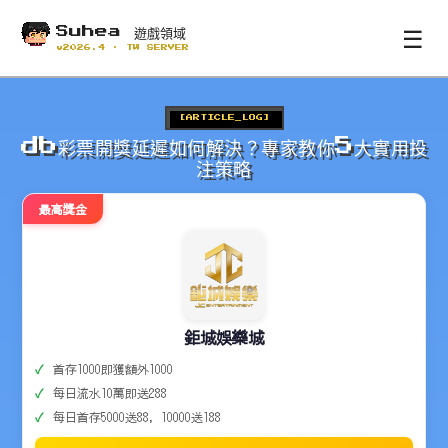
☰
Suhea 遊戲領域
v2026.4 · TW SERVER
[ARTICLE_LOG]
db彩票開獎延遲如何解決？專家教你5大實用投
注策略
最高獎金
鉅城娛樂城
首存1000即獲額外1000
每日流水10萬即送288
每日首存5000送88，10000送188