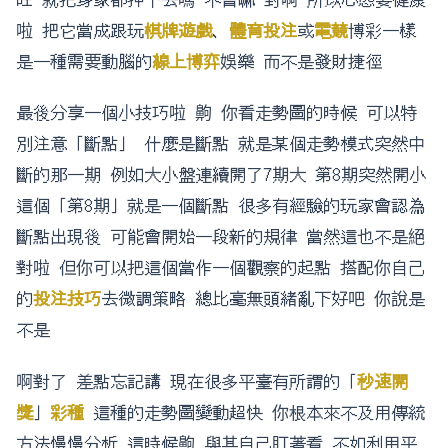
啦 把它當成跟玩
棋牌遊戲
、
體育投注
或
電競
博彩一樣
是一種需要動腦的
線上博弈
娛樂 而不是發財捷徑
最後分享一個小技巧啦 齁 你看走勢圖的時候 可以特
別注意「斷點」 什麼是斷點 就是某個走勢模式突然中
斷的那一期 例如大小盤連續開了7期大 第8期突然開小
這個「第8期」就是一個斷點 很多有經驗的玩家會認為
斷點出現後 可能會開始一段新的規律 當然這也不是絕
對啦 但你可以把這個當作一個觀察的起點 搭配你自己
的
投注技巧
去微調策略 總比毫無頭緒亂下好吧 你說是
不是
啊對了 差點忘記講 現在很多平臺有所謂的「
秒速開
獎
」
彩種
這種的走勢圖變動超快 你根本來不及用傳統
方法慢慢分析 這時候齁 與其自己盯著看 不如利用平