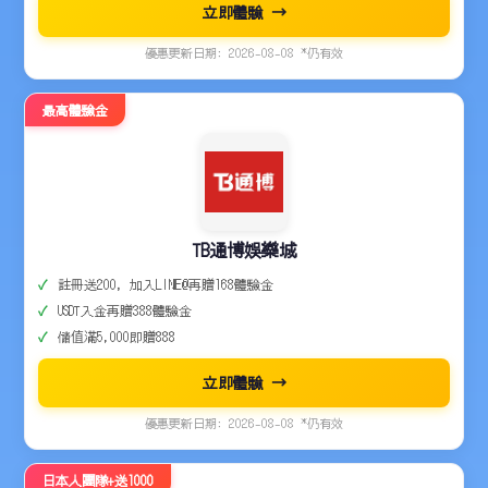
立即體驗 →
優惠更新日期: 2026-08-08 *仍有效
最高體驗金
TB通博娛樂城
註冊送200，加入LINE@再贈168體驗金
USDT入金再贈388體驗金
儲值滿5,000即贈888
立即體驗 →
優惠更新日期: 2026-08-08 *仍有效
日本人團隊+送1000