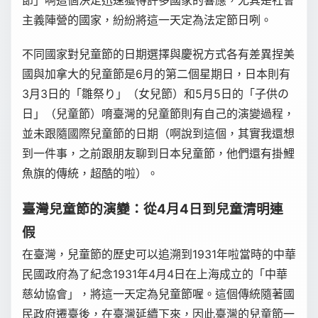
節」啊這個決定迅速獲得許多國家的響應，尤其是社會
主義陣營的國家，紛紛將這一天定為法定節日咧。
不同國家對兒童節的日期選擇與慶祝方式各有差異捏美
國與加拿大的兒童節是6月的第二個星期日，日本則有
3月3日的「雛祭り」（女兒節）和5月5日的「子供の
日」（兒童節）唷臺灣的兒童節則有自己的演變過程，
並未跟隨國際兒童節的日期（啊說到這個，其實我還想
到一件事，之前跟朋友聊到日本兒童節，他們還有掛鯉
魚旗的傳統，超酷的啦）。
臺灣兒童節的演變：從4月4日到兒童清明連
假
在臺灣，兒童節的歷史可以追溯到1931年啦當時的中華
民國政府為了紀念1931年4月4日在上海成立的「中華
慈幼協會」，將這一天定為兒童節喔。這個傳統隨著國
民政府遷臺後，在臺灣延續下來，因此臺灣的兒童節一