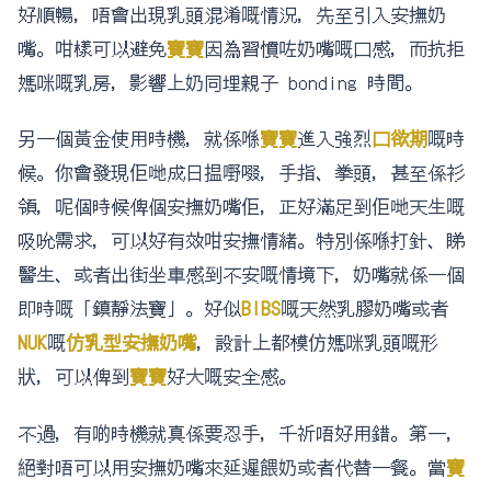
好順暢，唔會出現乳頭混淆嘅情況，先至引入安撫奶
嘴。咁樣可以避免
寶寶
因為習慣咗奶嘴嘅口感，而抗拒
媽咪嘅乳房，影響上奶同埋親子 bonding 時間。
另一個黃金使用時機，就係喺
寶寶
進入強烈
口欲期
嘅時
候。你會發現佢哋成日揾嘢啜，手指、拳頭，甚至係衫
領，呢個時候俾個安撫奶嘴佢，正好滿足到佢哋天生嘅
吸吮需求，可以好有效咁安撫情緒。特別係喺打針、睇
醫生、或者出街坐車感到不安嘅情境下，奶嘴就係一個
即時嘅「鎮靜法寶」。好似
BIBS
嘅天然乳膠奶嘴或者
NUK
嘅
仿乳型安撫奶嘴
，設計上都模仿媽咪乳頭嘅形
狀，可以俾到
寶寶
好大嘅安全感。
不過，有啲時機就真係要忍手，千祈唔好用錯。第一，
絕對唔可以用安撫奶嘴來延遲餵奶或者代替一餐。當
寶