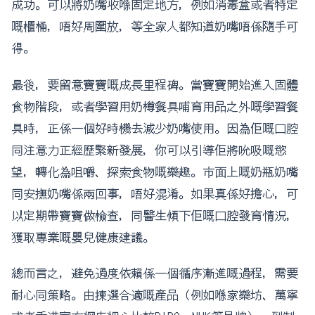
成功。可以將奶嘴收喺固定地方，例如消毒盒或者特定
嘅櫃桶，唔好周圍放，等全家人都知道奶嘴唔係隨手可
得。
最後，要留意寶寶嘅成長里程碑。當寶寶開始進入固體
食物階段，或者學習用奶樽餐具哺育用品之外嘅學習餐
具時，正係一個好時機去減少奶嘴使用。因為佢嘅口腔
同注意力正經歷緊新發展，你可以引導佢將吮吸嘅慾
望，轉化為咀嚼、探索食物嘅樂趣。市面上嘅奶瓶奶嘴
同安撫奶嘴係兩回事，唔好混淆。如果真係好擔心，可
以定期帶寶寶做檢查，同醫生傾下佢嘅口腔發育情況，
獲取專業嘅嬰兒健康建議。
總而言之，避免過度依賴係一個循序漸進嘅過程，需要
耐心同策略。由揀選合適嘅產品（例如喺家樂坊、萬寧