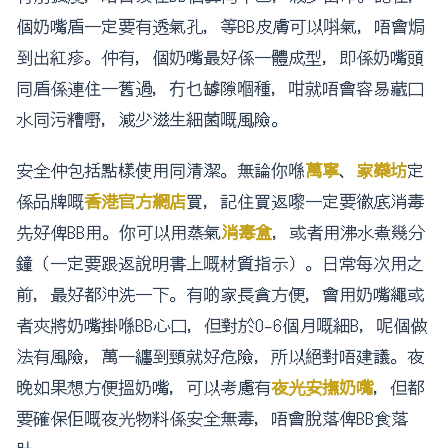
個奶嘴盾一定要有透氣孔，等BB皮膚可以唞氣，唔會焗
到出紅疹。仲有，個奶嘴最好係一體成型，即係奶嘴頭
同盾係連住一舊過，冇乜罅隙嗰種，咁就唔會容易藏口
水同污糟嘢，減少滋生細菌嘅風險。
安全仲包括點樣使用同清潔。無論你喺
萬寧
、
家樂坊
定
係品牌嘅
香港官方網店
買，記住買返嚟一定要徹底消毒
先好俾BB用。你可以用蒸氣
消毒盒
，或者用沸水煮幾分
鐘（一定要跟返說明書上嘅材質指示）。日常每次用之
前，最好都沖洗一下。有啲家長貪方便，會用奶嘴繩或
者夾將奶嘴掛喺BB心口，但對於0-6個月嘅細B，呢個做
法有風險，萬一纏到頸就好危險，所以絕對唔建議。夜
晚如果想方便搵奶嘴，可以考慮有
夜光安撫奶嘴
，但都
要確保佢嘅夜光物料係安全無毒，唔會脫落俾BB食落