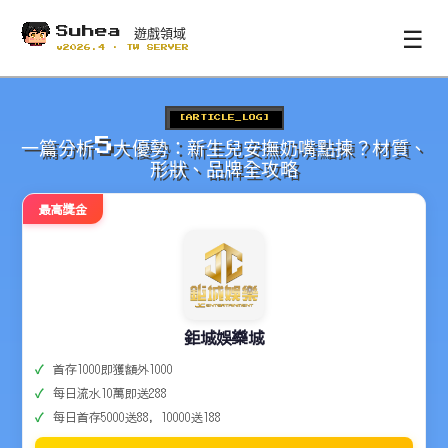
☰
Suhea 遊戲領域
v2026.4 · TW SERVER
[ARTICLE_LOG]
一篇分析5大優勢：新生兒安撫奶嘴點揀？材質、
形狀、品牌全攻略
最高獎金
鉅城娛樂城
首存1000即獲額外1000
每日流水10萬即送288
每日首存5000送88，10000送188