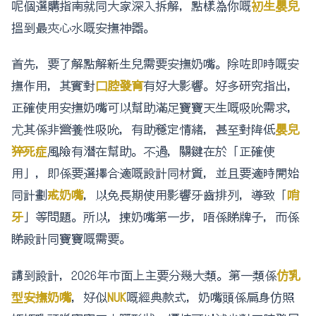
呢個選購指南就同大家深入拆解，點樣為你嘅
初生嬰兒
搵到最夾心水嘅安撫神器。
首先，要了解點解新生兒需要安撫奶嘴。除咗即時嘅安
撫作用，其實對
口腔發育
有好大影響。好多研究指出，
正確使用安撫奶嘴可以幫助滿足寶寶天生嘅吸吮需求，
尤其係非營養性吸吮，有助穩定情緒，甚至對降低
嬰兒
猝死症
風險有潛在幫助。不過，關鍵在於「正確使
用」，即係要選擇合適嘅設計同材質，並且要適時開始
同計劃
戒奶嘴
，以免長期使用影響牙齒排列，導致「
哨
牙
」等問題。所以，揀奶嘴第一步，唔係睇牌子，而係
睇設計同寶寶嘅需要。
講到設計，2026年市面上主要分幾大類。第一類係
仿乳
型安撫奶嘴
，好似
NUK
嘅經典款式，奶嘴頭係扁身仿照