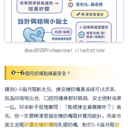
AboutBIBSProfessional illustrations
0-6個月奶嘴點揀最安全？
講到0-6個月嘅新生兒，揀安撫奶嘴真係唔可以求其，
因為BB啱啱出世，口腔同健康都好脆弱，安全絕對係第
一位。好多新手爸媽會問：「點樣揀至最穩陣呀？」首
先，你一定要睇清楚個安撫奶嘴嘅材質同設計。而家市
面主流嘅
矽膠安撫奶嘴
同乳膠奶嘴，對於0-6個月嘅
初