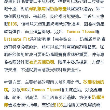
媽媽乳頭喺寶寶口中嘅形狀，標榜可以減少對口腔發展
嘅干擾，對於
母乳餵哺
同
奶瓶喂養
嘅寶寶都適合。第二
類係圓頭設計，傳統啲，吸吮感可能更強。而近年大熱
嘅
BIBS
，佢哋嘅天然乳膠奶嘴就好受追捧，因為材質柔
軟有彈性，而且造型簡約。另外，
Tommee Tippee
嘅
Ultimate Fit
系列就強調「完美貼合」，奶嘴盾同奶嘴
頸有特別角度設計，話可以減少對寶寶面部嘅壓痕，呢
啲細節位對於成日要用奶嘴嘅寶寶嚟講好重要。仲有專
為夜晚設計嘅
夜光安撫奶嘴
，暗黑中容易搵到，方便半
夜安撫，不過就要留意發光物料嘅安全性。
材質方面，主要都係矽膠同天然乳膠之爭。
矽膠安撫奶
嘴
，好似
NUK
同
Tommee Tippee
嘅主流產品，好處係無
味、耐用、耐高溫，而且唔易引起過敏，方便用
奶嘴消
毒
器或者滾水消毒。而好似
BIBS
主推嘅天然乳膠奶嘴，