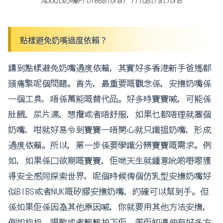
點樣避免奶嘴過度依賴？
講到點樣避免奶嘴過度依賴，其實好多香港新手爸媽都
頭痛緊呢個問題。首先，最重要嘅觀念係，安撫奶嘴係
一個工具，唔係萬能嘅替代品。好多時寶寶喊，可能係
肚餓、尿片濕、想攬或者唔舒服，如果乜都唔理就塞個
奶嘴，咁就好易令到寶寶一唔開心就只識搵奶嘴，形成
過度依賴。所以，第一步係要學識分辨寶寶嘅需求。例
如，如果係口欲期嘅寶寶，佢哋天生就鍾意吮啲嘢嚟獲
得安全感同探索世界，呢個時候俾個仿乳型安撫奶嘴好
似BIBS或者NUK嘅矽膠安撫奶嘴，的確可以幫到手。但
係如果佢係因為其他原因喊，你就要用其他方法安撫，
例如抱抱、唱歌或者輕輕拍下佢，等佢知道仲有好多方