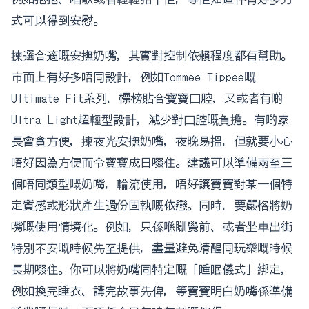
式可以得到安慰。
揀選合適嘅安撫奶嘴，其實對控制依賴程度都有幫助。
市面上有好多唔同設計，例如Tommee Tippee嘅
Ultimate Fit系列，標榜貼合寶寶口腔，又或者有啲
Ultra Light超輕型設計，減少對口腔嘅負擔。有啲家
長會貪方便，揀夜光安撫奶嘴，夜晚易搵，但就要小心
唔好因為方便而令寶寶成日啜住。建議可以準備兩至三
個唔同類型嘅奶嘴，輪流使用，唔好讓寶寶對某一個特
定質感或形狀產生過份固執嘅依戀。同時，要嚴格將奶
嘴嘅使用情境化。例如，只係喺瞓覺前、或者坐車出街
特別不安嘅時候先至提供，盡量避免清醒同玩樂嘅時候
長期啜住。你可以將奶嘴同特定嘅「睡眠儀式」綁定，
例如換完睡衣、講完故事先俾，等寶寶明白奶嘴係準備