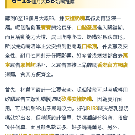
6-18個月大BB奶嘴推薦
講到6至18個月大嘅BB，揀
安撫奶嘴
真係要再諗深一
層。呢個階段嘅
寶寶
開始長牙，
口腔發展
進入關鍵期，
而且活動能力大增，成日爬嚟爬去，奶嘴好易跌落地。
所以揀奶嘴唔單止要安撫到佢哋嘅
口欲期
，仲要顧及安
全性、耐用性同對牙仔嘅影響。好多香港媽媽都會去
萬
寧
或者
家樂坊
睇吓，又或者直接上品牌嘅
香港官方網店
選購，貪其方便齊全。
首先，材質同設計一定要安全。呢個階段可以考慮轉用
矽膠或者天然乳膠製造嘅
矽膠安撫奶嘴
，因為更加耐
用，可以抵受BB出牙期嘅咬力。好似
BIBS
嘅天然乳膠奶
嘴就好出名，佢哋嘅設計簡單，奶嘴盾部分夠薄，唔會
頂住個鼻，而且顏色款式多，好多媽媽鍾意。另外，