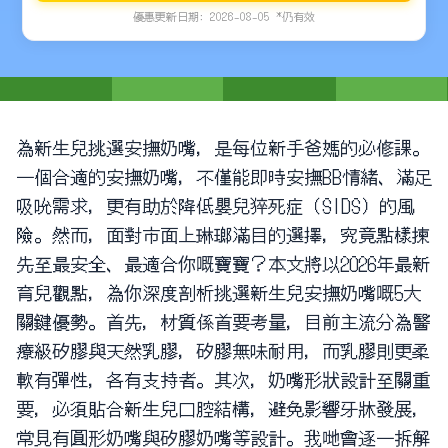
優惠更新日期: 2026-08-05 *仍有效
為新生兒挑選安撫奶嘴，是每位新手爸媽的必修課。
一個合適的安撫奶嘴，不僅能即時安撫BB情緒、滿足
吸吮需求，更有助於降低嬰兒猝死症（SIDS）的風
險。然而，面對市面上琳瑯滿目的選擇，究竟點樣揀
先至最安全、最適合你嘅寶寶？本文將以2026年最新
育兒觀點，為你深度剖析挑選新生兒安撫奶嘴嘅5大
關鍵優勢。首先，材質係首要考量，目前主流分為醫
療級矽膠與天然乳膠，矽膠無味耐用，而乳膠則更柔
軟有彈性，各有支持者。其次，奶嘴形狀設計至關重
要，必須貼合新生兒口腔結構，避免影響牙牀發展，
常見有圓形奶嘴與矽膠奶嘴等設計。我哋會逐一拆解