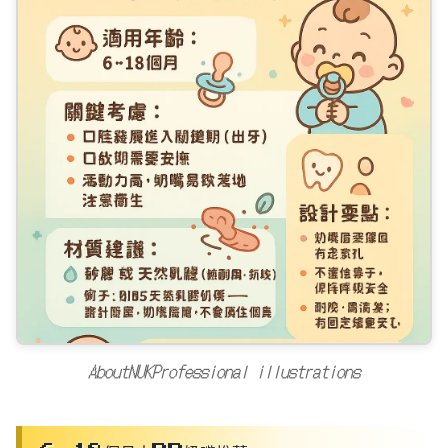
AboutNUKProfessional illustrations