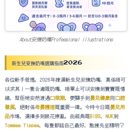
About安撫奶嘴Professional illustrations
新生兒安撫奶嘴選購指南2026
各位新手爸媽，2026年揀選新生兒安撫奶嘴，真係唔可
以求其！一隻合適嘅奶嘴，唔單止可以安撫到寶寶嘅情
緒，幫佢哋安然渡過
口欲期
，更關乎到
嬰兒健康
同
口腔
發展
，絕對係
母嬰護理
嘅重要一環。今時今日嘅
嬰兒用
品
市場，選擇多到眼花撩亂，由經典嘅
BIBS
、
NUK
到
Tommee Tippee
，每隻都話自己最好，點揀先至精明？