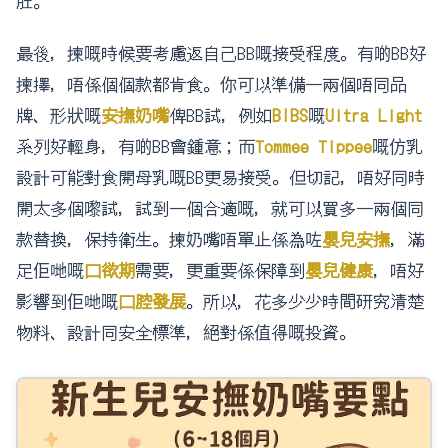
肚。
最後，揀嘅時候要考慮返自己BB嘅接受程度。有啲BB好
揀擇，唔係個個款都肯食。你可以準備一兩個唔同品
牌、形狀嘅
安撫奶嘴
俾BB試，例如
BIBS
嘅
Ultra Light
系列好輕身，有啲BB會鍾意；而
Tommee Tippee
嘅仿乳
設計可能對食開母乳嘅BB更易接受。但切記，唔好同時
開太多個嚟試，試到一個合適嘅，就可以買多一兩個同
款替換，保持衛生。揀奶嘴唔單止係為咗
嬰兒安撫
，滿
足佢哋嘅
口欲期
需要，更重要係保障到
嬰兒健康
，唔好
影響到佢哋嘅
口腔發展
。所以，花多少少時間研究清楚
物料、設計同安全標準，絕對係值得嘅投資。