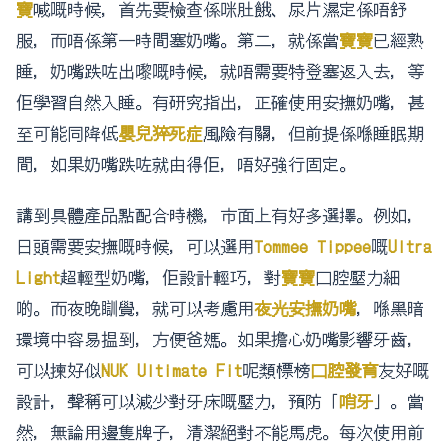
寶
喊嘅時候，首先要檢查係咪肚餓、尿片濕定係唔舒
服，而唔係第一時間塞奶嘴。第二，就係當
寶寶
已經熟
睡，奶嘴跌咗出嚟嘅時候，就唔需要特登塞返入去，等
佢學習自然入睡。有研究指出，正確使用安撫奶嘴，甚
至可能同降低
嬰兒猝死症
風險有關，但前提係喺睡眠期
間，如果奶嘴跌咗就由得佢，唔好強行固定。
講到具體產品點配合時機，市面上有好多選擇。例如，
日頭需要安撫嘅時候，可以選用
Tommee Tippee
嘅
Ultra
Light
超輕型奶嘴，佢設計輕巧，對
寶寶
口腔壓力細
啲。而夜晚瞓覺，就可以考慮用
夜光安撫奶嘴
，喺黑暗
環境中容易揾到，方便爸媽。如果擔心奶嘴影響牙齒，
可以揀好似
NUK Ultimate Fit
呢類標榜
口腔發育
友好嘅
設計，聲稱可以減少對牙床嘅壓力，預防「
哨牙
」。當
然，無論用邊隻牌子，清潔絕對不能馬虎。每次使用前