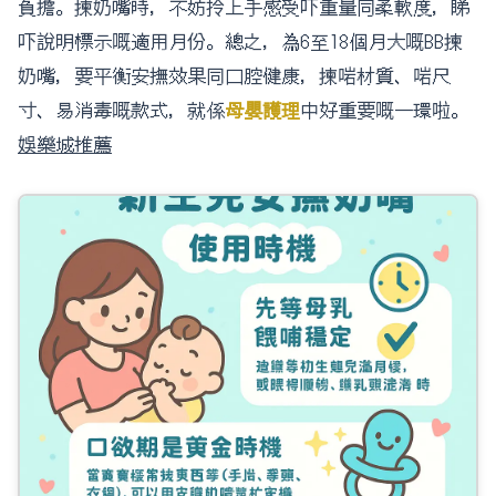
負擔。揀奶嘴時，不妨拎上手感受吓重量同柔軟度，睇
吓說明標示嘅適用月份。總之，為6至18個月大嘅BB揀
奶嘴，要平衡安撫效果同口腔健康，揀啱材質、啱尺
寸、易消毒嘅款式，就係
母嬰護理
中好重要嘅一環啦。
娛樂城推薦