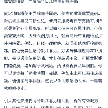
睡覺嘅信號，而唔係全日無時無刻嘅伴侶。
設定清晰嘅使用界線同時間表，係戒奶嘴嘅重要基礎。
對於初生嬰兒同新生兒，使用安撫奶嘴有研究話可以降
低嬰兒猝死症嘅風險，所以頭六個月可以彈性啲。但係
當寶寶大啲，去到六個月以上，就要開始有意識地減少
使用時間。例如，日頭小睡醒咗，就溫柔地同佢拎開奶
嘴，陪佢玩其他嘢分散注意力。好多母嬰護理專家都提
醒，長期過度使用奶嘴，尤其係超過兩歲，可能會影響
口腔發展，增加哨牙嘅風險，所以真係要及早規劃。你
可以逐步將「奶嘴時間」縮短，例如本來可以啜住成個
鐘，慢慢減到半個鐘，然後只係用嚟幫助入睡，一瞓著
就輕輕拎走。
引入其他安撫物同分散注意力嘅活動，係好有效嘅方
法。奶嘴只係其中一種嬰兒安撫工具，你可以引入一啲