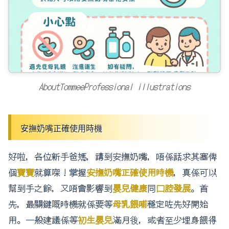
AboutTommeeProfessional illustrations
安撫奶嘴正確使用時機
好啦，各位新手爸媽，講到安撫奶嘴，唔係話求其塞俾
個
寶寶
就算㗎！掌握
安撫奶嘴正確使用時機
，真係可以
幫到手之餘，又唔會影響到
嬰兒健康
同
口腔發展
。首
先，最關鍵嘅時機就係要等
母乳餵哺
穩定咗先好開始
用。一般建議係等
初生嬰兒
滿月後，或者至少埋身餵得