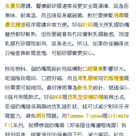
生嬰兒
嚟講，醫療級矽膠通常係更安全嘅選擇，因為佢
無味、耐高溫，而且唔容易藏細菌，對於要頻繁
消毒
嘅
嬰兒護理
程序嚟講非常方便。好似
BIBS
嘅天然乳膠奶嘴
雖然都好軟熟，但你要留意有冇BB會對乳膠敏感，同埋
乳膠冇矽膠咁耐用，容易老化。所以，如果你係懶得成
日檢查換新嘅爸媽，可能矽膠會更安心。
除咗物料，個奶嘴嘅設計同結構對
口腔發育
影響好大。
呢個階段嘅BB，口腔好細，而且
母乳餵哺
同
奶瓶喂養
嘅
BB需要可能唔同。最好揀啲專為
新生兒
設計、號碼係0-
6個月用嘅款式。好似
NUK
嘅
仿乳型安撫奶嘴
就幾出名，
佢個奶嘴頭係扁扁地仿乳頭形狀，話可以減少對BB牙床
嘅壓力，避免
哨牙
問題。而
Tommee Tippee
嘅
Ultimate
Fit
系列，就標榜個奶嘴盾（即係擋住嘴邊嗰塊膠）有
特別弧度，唔會頂住BB個鼻同下巴，減少留印。記住，