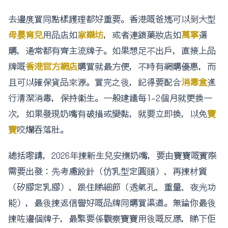
去邊度買同點樣護理都好重要。香港嘅爸媽可以到大型
母嬰育兒
用品店如
家樂坊
，或者連鎖藥妝店如
萬寧
選
購，通常都有齊主流牌子。如果想足不出戶，直接上品
牌嘅
香港官方網店
購買就最方便，不時有網購優惠，而
且可以確保貨品來源。買完之後，記得要配合
消毒盒
進
行清潔消毒，保持衛生。一般建議每1-2個月就更換一
次，如果發現奶嘴有破損或變黏，就要立即換，以免
寶
寶
咬爛吞落肚。
總括嚟講，2026年揀新生兒安撫奶嘴，要由寶寶嘅實際
需要出發：先考慮設計（仿乳型定圓頭）、再揀材質
（矽膠定乳膠）、跟住睇細節（透氣孔、重量、夜光功
能），最後揀返信譽好嘅品牌同購買渠道。無論你最後
揀咗邊個牌子，最緊要係觀察寶寶用後嘅反應，睇下佢