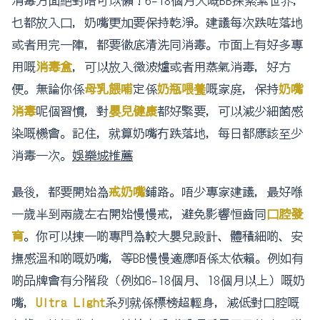
乜都放入口，奶嘴更加要保持乾淨。建議每次跌咗落地
或者用完一陣，都要徹底清洗同消毒。市面上有好多專
用嘅
消毒盒
，可以放入微波爐或者用蒸氣消毒，好方
便。無論你係
母乳餵哺
定係
奶瓶喂養
嘅家庭，保持
奶嘴
消毒
呢個習慣，對
嬰兒健康
都好緊要，可以減少細菌感
染嘅機會。記住，就算奶嘴冇跌落地，每日都應該至少
消毒一次。
娛樂城推薦
最後，都要開始為
戒奶嘴
鋪路。唔少專家建議，最好喺
一歲半到兩歲左右開始慢慢戒，避免影響恒齒同
口腔發
育
。你可以揀一啲專門為較大嬰兒設計、體積細啲、安
撫感溫和啲嘅奶嘴，等BB慢慢適應唔係太依賴。例如有
啲品牌會有分階段（例如6-18個月、18個月以上）嘅奶
嘴，
Ultra Light
系列就係標榜超輕身，減低對口腔嘅