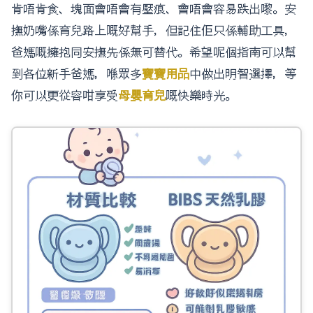
肯唔肯食、塊面會唔會有壓痕、會唔會容易跌出嚟。安
撫奶嘴係育兒路上嘅好幫手，但記住佢只係輔助工具，
爸媽嘅擁抱同安撫先係無可替代。希望呢個指南可以幫
到各位新手爸媽，喺眾多
寶寶用品
中做出明智選擇，等
你可以更從容咁享受
母嬰育兒
嘅快樂時光。