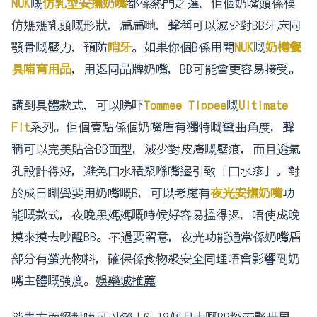
NUK
嘅
仿乳型安撫奶嘴
都係熱門之選，佢個奶嘴頭係模
仿媽媽乳頭嘅形狀，扁扁哋，聲稱可以減少對BB牙床同
顎骨嘅壓力，預防
哨牙
。如果你個B係用開
NUK
嘅
奶樽餐
具哺育用品
，用返同品牌奶嘴，BB可能會更容易接受。
講到具體款式，可以睇吓
Tommee Tippee
嘅
Ultimate
Fit
系列。佢個賣點係個奶嘴盾有獨特嘅彎曲角度，聲
稱可以完美貼合BB面型，減少對皮膚嘅壓痕，而且透氣
孔設計得好，避免口水積聚喺嘴邊引致「口水疹」。對
於成日瞓覺要用奶嘴嘅B，可以考慮有
夜光安撫奶嘴
功
能嘅款式，夜晚黑媽媽嘅時候好容易搵得返，唔使成晚
摸來摸去吵醒BB。不過要留意，夜光功能通常係奶嘴盾
部分有螢光物料，確保係食物級安全同埋唔會影響到奶
嘴主體嘅強度。
娛樂城推薦
消毒方面絕對唔可以懶！6-18個月大嘅BB探索緊世界，