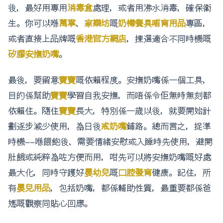
後，最好用專用
消毒盒
處理，或者用沸水消毒，確保衛
生。你可以喺
萬寧
、
家樂坊
嘅
奶樽餐具哺育用品
專區，
或者直接上品牌嘅
香港官方網店
，揀選適合不同時機嘅
矽膠安撫奶嘴
。
最後，要留意
寶寶
嘅依賴程度。安撫奶嘴係一個工具，
目的係幫助
寶寶
學習自我安撫，而唔係令佢無時無刻都
依賴住。隨住
寶寶
長大，特別係一歲以後，就要開始計
劃逐步減少使用，為日後
戒奶嘴
鋪路。總而言之，捉準
時機——喺餵飽後、需要情緒安慰或入睡時先使用，避開
肚餓或純粹為咗方便而用，咁先可以將安撫奶嘴嘅好處
最大化，同時守護好
嬰幼兒
嘅
口腔發育
健康。記住，所
有
嬰兒用品
，包括奶嘴，都係輔助性質，最重要都係爸
媽嘅觀察同貼心回應。