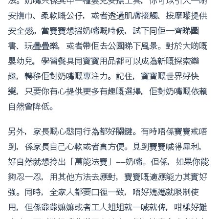
安撫巾、柔軟嘅公仔，或者透過肌膚接觸、按摩嚟提供
安全感。當寶寶想搵奶嘴嘅時候，試下同佢一齊睇圖
書、玩疊疊樂，或者帶佢去公園睇下風景。對於大啲嘅
嬰幼兒，學習餐具同寶寶用品都可以成為新嘅探索樂
趣，轉移佢對奶嘴嘅專注力。記住，寶寶嘅世界好快
變，只要你有心提供更多有趣嘅選擇，佢對奶嘴嘅依賴
自然會降低。
另外，家長嘅心態同行為都好關鍵。有時唔係寶寶戒唔
到，係家長自己心軟或者貪方便。見到寶寶喊得犀利，
好自然就想拎出「萬能法寶」——奶嘴。但係，如果你能
夠忍一忍，用其他方法去應對，寶寶嘅適應能力其實好
強。同時，全家人都要口徑一致，唔好媽媽就限制使
用，但係爺爺嫲嫲或者工人姐姐就一喊就俾，咁樣好難