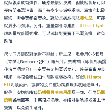
就超級柔軟有彈性，觸感最接近皮膚，但缺點係唔可以
長時間高溫消毒，而且有少少天然橡膠味，壽命亦比矽
膠短，需要更頻密更換。對於皮膚敏感嘅
嬰幼兒
，可能
就要小心選擇。另外，重量都係考慮點，
Ultra Light
超輕量設計嘅奶嘴，可以減輕對寶寶下巴嘅負擔，避免
跌落。
尺寸同月齡配對絕對不能錯！新生兒一定要用0-6個月
（或標明Newborn/初生）嘅尺寸。奶嘴盾（即係外面擋
住塊面嗰部分）一定要有足夠嘅透氣孔，確保寶寶呼吸
暢順，亦唔會積住口水引致皮膚敏感。好似
Ultimate
Fit
呢類設計，就會特別注重奶嘴盾嘅弧度同透氣性。
記住，安撫奶嘴係
奶樽餐具哺育用品
嘅一類，但同
奶瓶
奶嘴
係兩回事，千萬唔好混淆，亦唔好掛喺繩或帶上俾
寶寶，以免發生意外。