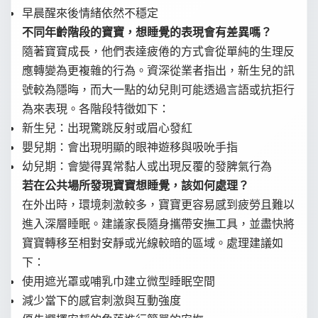
早晨醒來後情緒依然不穩定
不同年齡階段的寶寶，想睡覺的表現會有差異嗎？
隨著寶寶成長，他們表達疲倦的方式會從單純的生理反
應轉變為更複雜的行為。資深從業者指出，新生兒的訊
號較為隱晦，而大一點的幼兒則可能透過言語或抗拒行
為來表現。各階段特徵如下：
新生兒：出現驚跳反射或眉心發紅
嬰兒期：會出現明顯的眼神遊移與吸吮手指
幼兒期：會變得異常黏人或出現反覆的發脾氣行為
若在公共場所發現寶寶想睡覺，該如何處理？
在外出時，環境刺激較多，寶寶更容易感到疲勞且難以
進入深層睡眠。建議家長隨身攜帶安撫工具，並盡快將
寶寶轉移至相對安靜或光線較暗的區域。處理建議如
下：
使用遮光罩或哺乳巾建立微型睡眠空間
減少當下的感官刺激與互動強度