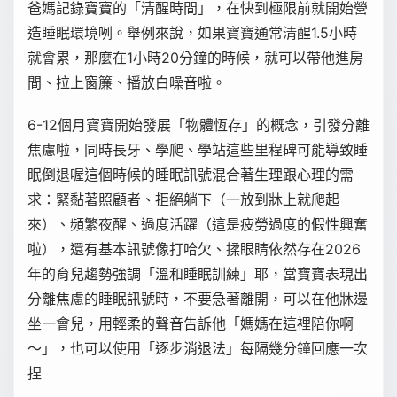
爸媽記錄寶寶的「清醒時間」，在快到極限前就開始營
造睡眠環境咧。舉例來說，如果寶寶通常清醒1.5小時
就會累，那麼在1小時20分鐘的時候，就可以帶他進房
間、拉上窗簾、播放白噪音啦。
6-12個月寶寶開始發展「物體恆存」的概念，引發分離
焦慮啦，同時長牙、學爬、學站這些里程碑可能導致睡
眠倒退喔這個時候的睡眠訊號混合著生理跟心理的需
求：緊黏著照顧者、拒絕躺下（一放到牀上就爬起
來）、頻繁夜醒、過度活躍（這是疲勞過度的假性興奮
啦），還有基本訊號像打哈欠、揉眼睛依然存在2026
年的育兒趨勢強調「溫和睡眠訓練」耶，當寶寶表現出
分離焦慮的睡眠訊號時，不要急著離開，可以在他牀邊
坐一會兒，用輕柔的聲音告訴他「媽媽在這裡陪你啊
～」，也可以使用「逐步消退法」每隔幾分鐘回應一次
捏