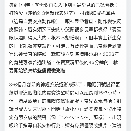
鐘到1小時，就需要再次入睡咧。最常見的訊號包括：
打哈欠（連續2-3個就代表累了）、揉眼睛或抓耳朵
（這是自我安撫動作啦）、眼神呆滯發直、動作變慢反
應遲鈍，還有煩躁不安的小哭鬧很多長輩都覺得「寶寶
眼睛還睜得大大的，根本不想睡啊」，但事實上新生兒
的睡眠訊號非常短暫，可能只有幾秒鐘而已當你看到寶
寶眼神發直的時候，就應該立刻準備哄睡齁。2026年
的育兒專家普遍建議，在寶寶清醒後的45分鐘內，就
要開始觀察這些
疲倦徵兆
啦。
3-6個月嬰兒的神經系統逐漸成熟了，睡眠訊號變得更
細膩耶這個階段的寶寶清醒時間可以延長到15-2小時，
但「過度疲勞」的風險依然很高喔。常見表現包括：對
玩具或人失去興趣、開始「盧小小」愛發脾氣、發出特
定有節奏感的哭聲（像「ㄟ～ㄟ～ㄟ～」那樣）、出現
吸吮手指等自我安撫行為，還有身體僵硬或拱背。建議