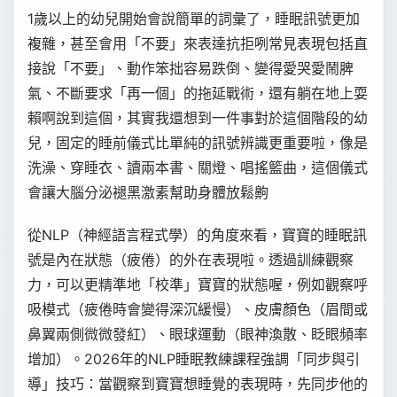
1歲以上的幼兒開始會說簡單的詞彙了，睡眠訊號更加
複雜，甚至會用「不要」來表達抗拒咧常見表現包括直
接說「不要」、動作笨拙容易跌倒、變得愛哭愛鬧脾
氣、不斷要求「再一個」的拖延戰術，還有躺在地上耍
賴啊說到這個，其實我還想到一件事對於這個階段的幼
兒，固定的睡前儀式比單純的訊號辨識更重要啦，像是
洗澡、穿睡衣、讀兩本書、關燈、唱搖籃曲，這個儀式
會讓大腦分泌褪黑激素幫助身體放鬆齁
從NLP（神經語言程式學）的角度來看，寶寶的睡眠訊
號是內在狀態（疲倦）的外在表現啦。透過訓練觀察
力，可以更精準地「校準」寶寶的狀態喔，例如觀察呼
吸模式（疲倦時會變得深沉緩慢）、皮膚顏色（眉間或
鼻翼兩側微微發紅）、眼球運動（眼神渙散、眨眼頻率
增加）。2026年的NLP睡眠教練課程強調「同步與引
導」技巧：當觀察到寶寶想睡覺的表現時，先同步他的