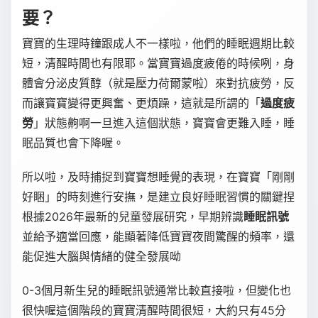
要？
寶寶的生理時鐘跟成人不一樣啦，他們的睡眠週期比較
短，清醒時間也有限耶。當寶寶過度疲倦的時候咧，身
體會分泌皮質醇（就是壓力荷爾蒙啦）來對抗疲勞，反
而讓寶寶變得更興奮、更煩躁，這就是所謂的「
過度疲
勞
」狀態齁啊一旦進入這個狀態，寶寶會更難入睡，睡
眠品質也會下降喔。
所以啦，及時捕捉到寶寶想睡覺的表現，在寶寶「剛剛
好睏」的時刻進行安撫，是建立良好睡眠習慣的關鍵捏
根據2026年最新的兒童發展研究，早期辨識
睡眠訊號
並給予適當回應，能顯著降低寶寶夜間驚醒的頻率，還
能促進大腦與情緒的健全發展呦
0-3個月新生兒的睡眠訊號通常比較直接啦，但變化也
很快喔這個階段的寶寶清醒時間很短，大約只有45分