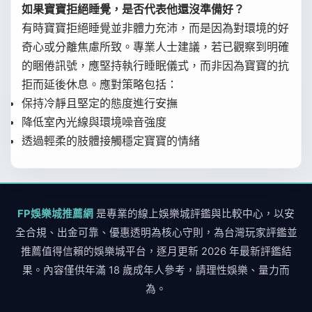
如果寶寶拒絕睡覺，是否代表他還沒準備好？
有時寶寶拒絕睡覺並非體力充沛，而是因為對環境的好
奇心或分離焦慮所致。專業人士建議，若已觀察到明確
的睏倦訊號，應堅持執行睡眠儀式，而非因為寶寶的抗
拒而延後休息。應對策略包括：
保持冷靜且堅定的態度進行安撫
降低室內光線與環境噪音強度
透過輕柔的肢體接觸穩定寶寶的情緒
FP娛樂城推薦網
是專業的線上娛樂城評鑑與比較中心，以安
全合規、出金可靠、優惠透明為核心守則，為台灣玩家評鑑並
推薦值得信賴的娛樂城平台，逐月更新 2026 年最新評鑑結
果。內容僅供年滿 18 歲成年人參考，請理性娛樂、量力而
為。