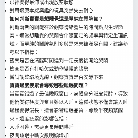
眼神變得呆滯或出現放空狀態
對周遭原本感興趣的玩具突然失去耐心
如何判斷寶寶是想睡覺還是單純在鬧脾氣？
判斷兩者的關鍵在於觀察情緒發生的時間點與生理節
奏。通常想睡覺的哭鬧會伴隨固定的頻率與特定生理訊
號，而單純的鬧脾氣則多與需求未被滿足有關。建議參
考以下指標：
觀察是否在清醒時間達到一定長度後開始哭鬧
檢查是否有打哈欠或動作變慢的趨勢
嘗試調整環境光線，觀察寶寶是否安靜下來
寶寶過度疲累會導致哪些睡眠問題？
當寶寶錯過了最佳睡眠窗口，身體會分泌皮質醇，導致
他們變得極度興奮且難以入睡。這種狀態不僅會讓入睡
過程變得漫長，還會影響睡眠品質，導致半夜頻繁醒
來。過度疲累的影響包括：
入睡困難，需要更長時間哄睡
夜間睡眠中斷次數明顯增加