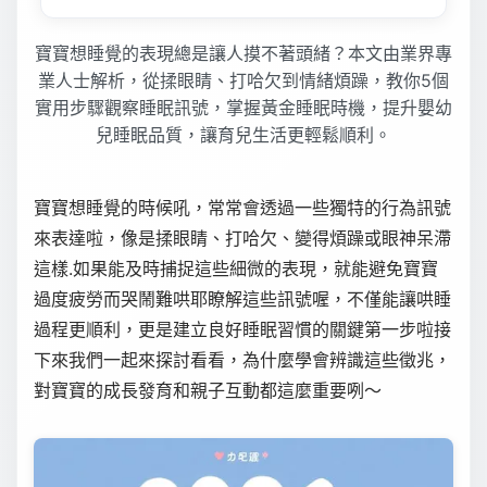
寶寶想睡覺的表現總是讓人摸不著頭緒？本文由業界專
業人士解析，從揉眼睛、打哈欠到情緒煩躁，教你5個
實用步驟觀察睡眠訊號，掌握黃金睡眠時機，提升嬰幼
兒睡眠品質，讓育兒生活更輕鬆順利。
寶寶想睡覺的時候吼，常常會透過一些獨特的行為訊號
來表達啦，像是揉眼睛、打哈欠、變得煩躁或眼神呆滯
這樣.如果能及時捕捉這些細微的表現，就能避免寶寶
過度疲勞而哭鬧難哄耶瞭解這些訊號喔，不僅能讓哄睡
過程更順利，更是建立良好睡眠習慣的關鍵第一步啦接
下來我們一起來探討看看，為什麼學會辨識這些徵兆，
對寶寶的成長發育和親子互動都這麼重要咧～