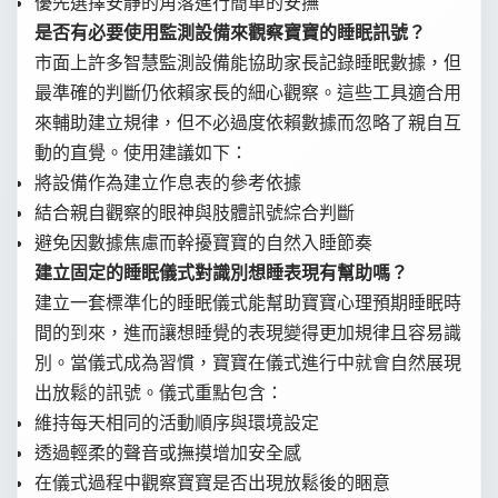
優先選擇安靜的角落進行簡單的安撫
是否有必要使用監測設備來觀察寶寶的睡眠訊號？
市面上許多智慧監測設備能協助家長記錄睡眠數據，但
最準確的判斷仍依賴家長的細心觀察。這些工具適合用
來輔助建立規律，但不必過度依賴數據而忽略了親自互
動的直覺。使用建議如下：
將設備作為建立作息表的參考依據
結合親自觀察的眼神與肢體訊號綜合判斷
避免因數據焦慮而幹擾寶寶的自然入睡節奏
建立固定的睡眠儀式對識別想睡表現有幫助嗎？
建立一套標準化的睡眠儀式能幫助寶寶心理預期睡眠時
間的到來，進而讓想睡覺的表現變得更加規律且容易識
別。當儀式成為習慣，寶寶在儀式進行中就會自然展現
出放鬆的訊號。儀式重點包含：
維持每天相同的活動順序與環境設定
透過輕柔的聲音或撫摸增加安全感
在儀式過程中觀察寶寶是否出現放鬆後的睏意