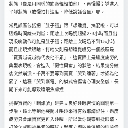
狀態（像是用同樣的節奏輕輕拍他），再慢慢引導進入
平靜狀態（放慢拍打速度、降低說話音量）耶。
常見誤區包括把「肚子餓」跟「想睡覺」搞混啦，可以
透過時間線來判斷：距離上次喝奶超過2-3小時而且出
現吸吮動作可能是肚子餓；距離上次喝奶不到1.5小時
而且出現揉眼睛、打哈欠則是想睡覺喔另一個誤區是
「寶寶越玩越嗨代表他不累」，這實際上是過度疲勞的
典型表現啦，會進入「假性興奮」的狀態，結果幾分鐘
後突然崩潰。千萬不要等到寶寶「哭到睡著」才認為他
累了，這種「哭到斷電」的模式會傷害心理安全感，長
期下來可能導致睡眠焦慮捏
捕捉寶寶的「睏訊號」是建立良好睡眠習慣的關鍵第一
步啦，遠比等到他哭鬧才哄睡來得有效耶請記住，過度
疲勞只會讓寶寶更難入睡喔，所以當你觀察到揉眼睛、
打哈欠或眼神呆滯的時候，就應立即啟動溫和的睡前儀