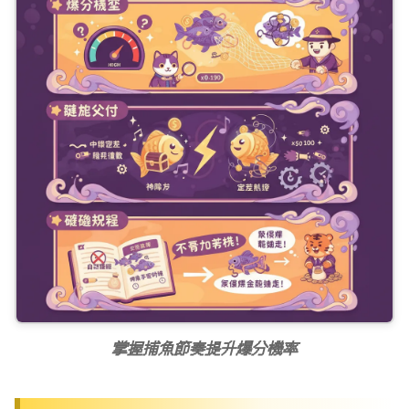
掌握捕魚節奏提升爆分機率