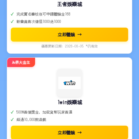
王者娛樂城
完成實名審核後可申請體驗金168
新會員首次儲值1000送1000
立即體驗 →
優惠更新日期: 2026-08-05 *仍有效
Av界大金主
1win娛樂城
500%首儲獎金，加密貨幣玩家首選
超過10,000款遊戲
立即體驗 →