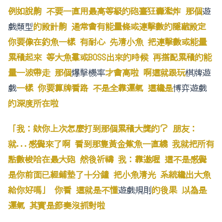
例如說齁 不要一直用最高等級的砲臺狂轟濫炸 那個
遊
戲類型
的設計齁 通常會有能量條或連擊數的隱藏設定
你要像在釣魚一樣 有耐心 先清小魚 把連擊數或能量
累積起來 等大魚羣或BOSS出來的時候 再搭配累積的能
量一波帶走 那個
爆擊機率
才會高啦 啊這就跟玩
棋牌遊
戲
一樣 你要算牌看路 不是全靠運氣 這纔是
博弈遊戲
的深度所在啦
「我：欸你上次怎麼打到那個累積大獎的？ 朋友：
就...感覺來了啊 看到那隻黃金鯊魚一直繞 我就把所有
點數梭哈在最大砲 然後祈禱 我：靠邀喔 這不是感覺
是你前面已經鋪墊了十分鐘 把小魚清光 系統纔出大魚
給你好嗎」 你看 這就是不懂
遊戲規則
的後果 以為是
運氣 其實是節奏沒抓對啦