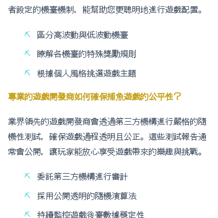
者設定的機臺機制，能幫助您更聰明地進行遊戲配置。
區分高波動與低波動機臺
瞭解各機臺的特殊獎勵規則
根據個人風格挑選遊戲主題
專業的遊戲開發商如何確保捕魚遊戲的公平性？
業界領先的遊戲開發商會透過第三方機構進行嚴格的隨
機性測試，確保遊戲過程透明且公正。這些測試報告通
常會公開，讓玩家能放心享受遊戲帶來的樂趣與挑戰。
委託第三方機構進行審計
採用公開透明的隨機演算法
持續監控遊戲後臺數據穩定性