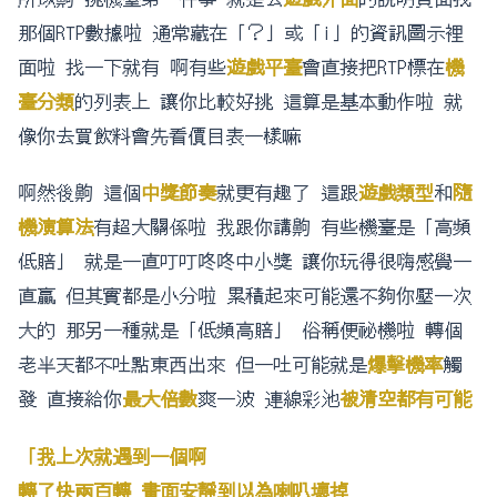
那個RTP數據啦 通常藏在「？」或「i」的資訊圖示裡
面啦 找一下就有 啊有些
遊戲平臺
會直接把RTP標在
機
臺分類
的列表上 讓你比較好挑 這算是基本動作啦 就
像你去買飲料會先看價目表一樣嘛
啊然後齁 這個
中獎節奏
就更有趣了 這跟
遊戲類型
和
隨
機演算法
有超大關係啦 我跟你講齁 有些機臺是「高頻
低賠」 就是一直叮叮咚咚中小獎 讓你玩得很嗨感覺一
直贏 但其實都是小分啦 累積起來可能還不夠你壓一次
大的 那另一種就是「低頻高賠」 俗稱便祕機啦 轉個
老半天都不吐點東西出來 但一吐可能就是
爆擊機率
觸
發 直接給你
最大倍數
爽一波 連線彩池
被清空都有可能
「我上次就遇到一個啊
轉了快兩百轉 畫面安靜到以為喇叭壞掉