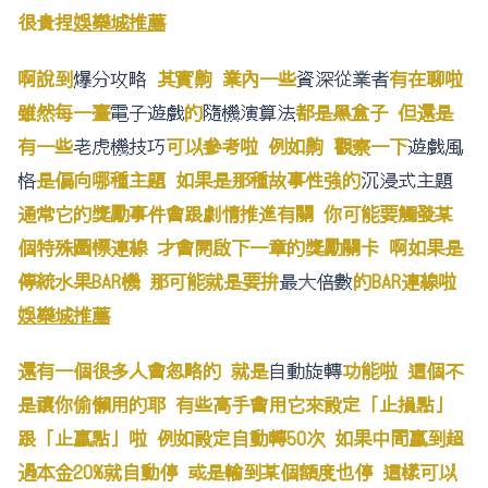
很貴捏
娛樂城推薦
啊說到
爆分攻略
其實齁 業內一些
資深從業者
有在聊啦
雖然每一臺
電子遊戲
的
隨機演算法
都是黑盒子 但還是
有一些
老虎機技巧
可以參考啦 例如齁 觀察一下
遊戲風
格
是偏向哪種主題 如果是那種故事性強的
沉浸式主題
通常它的獎勵事件會跟劇情推進有關 你可能要觸發某
個特殊圖標連線 才會開啟下一章的獎勵關卡 啊如果是
傳統水果BAR機 那可能就是要拚
最大倍數
的BAR連線啦
娛樂城推薦
還有一個很多人會忽略的 就是
自動旋轉
功能啦 這個不
是讓你偷懶用的耶 有些高手會用它來設定「止損點」
跟「止贏點」啦 例如設定自動轉50次 如果中間贏到超
過本金20%就自動停 或是輸到某個額度也停 這樣可以