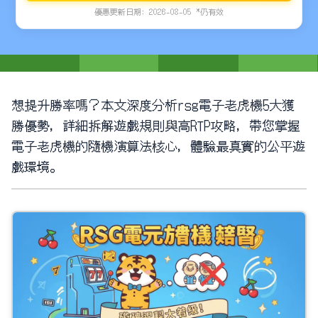
優惠更新日期: 2026-08-05 *仍有效
想提升勝率嗎？本文深度分析rsg電子老虎機5大獲
勝優勢，詳細拆解遊戲規則與高RTP攻略，帶您掌握
電子老虎機的隨機演算法核心，體驗最真實的公平遊
戲環境。