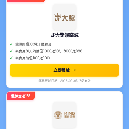
JP大獎娛樂城
註冊即贈388電子體驗金
新會員30天內儲值10000送888，50000送1888
新會員儲值1000送1000
立即體驗 →
優惠更新日期: 2026-08-05 *仍有效
體驗金送168