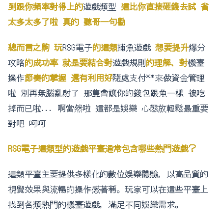
到跟你頻率對得上的
遊戲類型
這比你直接砸錢去試 省
太多太多了啦 真的 聽哥一句勸
總而言之齁 玩
RSG電子
的這類
捕魚遊戲
想要提升
爆分
攻略
的成功率 就是要結合對
遊戲規則
的理解、對
機臺
操作
節奏的掌握 還有利用好
隨處支付**來做資金管理
啦 別再無腦亂射了 那隻會讓你的錢包跟魚一樣 被吃
掉而已啦... 啊當然啦 這都是娛樂 心態放輕鬆最重要
對吧 呵呵
RSG電子這類型的遊戲平臺通常包含哪些熱門遊戲？
這類平臺主要提供多樣化的數位娛樂體驗，以高品質的
視覺效果與流暢的操作感著稱。玩家可以在這些平臺上
找到各類熱門的機臺遊戲，滿足不同娛樂需求。