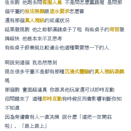
後來齁 他跑去問
客服人員
不是問怎麼贏錢喔 是問那
個平臺的
投注限額
跟
流水要求
怎麼算
還有那個
真人視訊
的延遲狀況
結果發現齁 他之前都選錯桌子了啦 有些桌子的
荷官
發
牌超快 他根本來不及思考
有些桌子節奏就比較適合他這種需要想一下的人
啊說到這個 我忽然想到
現在很多平臺不是都有那種
沉浸式體驗
的
真人視訊遊戲
嗎
那個齁 畫面超逼真 你跟其他玩家還可以即時互動
但問題來了 這種
即時互動
有時候反而會影響判斷你知
不知道
因為旁邊會有人一直洗頻 說什麼「這把一定開莊
啦」、「跟上跟上」