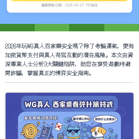
優惠更新日期: 2026-08-07 *仍有效
2026年玩WG真人百家樂安全嗎？除了考驗運氣，更有
加密貨幣支付與真人荷官互動的潛在風險。本文由資
深專業人士分析3大關鍵陷阱，助您在享受遊戲時避
開詐騙，掌握真正的博弈安全指南。