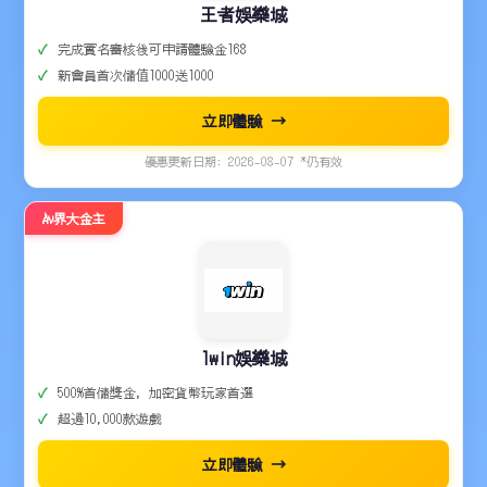
王者娛樂城
完成實名審核後可申請體驗金168
新會員首次儲值1000送1000
立即體驗 →
優惠更新日期: 2026-08-07 *仍有效
Av界大金主
1win娛樂城
500%首儲獎金，加密貨幣玩家首選
超過10,000款遊戲
立即體驗 →