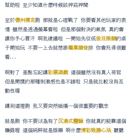
幫助啦 至少知道什麼時候該押莊押閒
至於
德州撲克
齁 那就是心理戰了 你要看其他玩家的表
情 雖然是透過螢幕看啦 但是那個對決的氣氛 真的會
讓你手心冒汗 啊我建議啦 一開始先從低
投注限額
的桌
子開始玩 不要一上去就想跟
職業賭徒
拚 你會死得很難
看...
啊對了 差點忘記講
彩票遊戲
這個雖然沒有真人荷官
但是開獎的那種刺激感也是不錯啦 只是就比較沒有互
動性囉
講到這裡齁 我又要突然插播一個很重要的觀念
就是齁 你不要以為有了
沉浸式體驗
你就真的能靠這個
賺錢喔 這個純粹就是娛樂 啊什麼
博彩致勝心法
聽聽