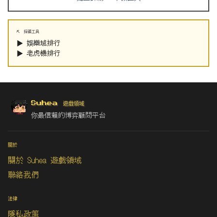
⛏ 採礦工具
▶ 娛樂城排行
▶ 老虎機排行
Suhea 遊戲領域
你最信賴的博弈顧問平台
關於
關於 Suhea 遊戲領域
聯絡我們
法律
隱私政策