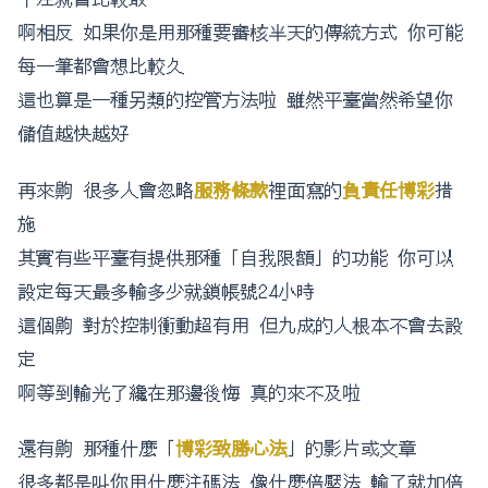
啊相反 如果你是用那種要審核半天的傳統方式 你可能
每一筆都會想比較久
這也算是一種另類的控管方法啦 雖然平臺當然希望你
儲值越快越好
再來齁 很多人會忽略
服務條款
裡面寫的
負責任博彩
措
施
其實有些平臺有提供那種「自我限額」的功能 你可以
設定每天最多輸多少就鎖帳號24小時
這個齁 對於控制衝動超有用 但九成的人根本不會去設
定
啊等到輸光了纔在那邊後悔 真的來不及啦
還有齁 那種什麼「
博彩致勝心法
」的影片或文章
很多都是叫你用什麼注碼法 像什麼倍壓法 輸了就加倍