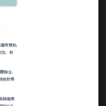
與臺幣雙軌
成啦，對
8體驗金，
額提款需
高額優惠
國際知名