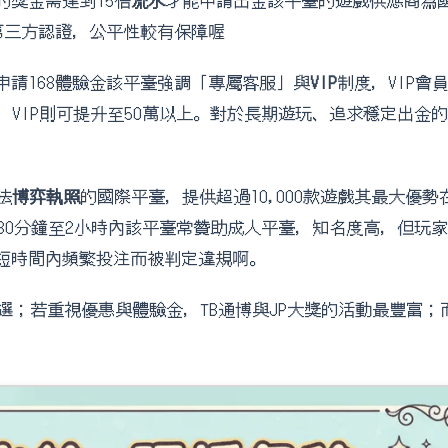
第三方認證，公平性較有保障喔
請168體驗金該平臺強調「專屬客服」與
VIP
制度，VIP會
，VIP則可提升至50萬以上。對於長期遊玩、追求穩定出金
法
博弈執照
的國際平臺，提供超過10,000款遊戲其最大優勢
30分鐘至2小時內該平臺常贊助成人平臺，知名度高，但玩
短時間內頻繁投注而被判定違規啊。
首選；若重視優惠與體驗金，TB通博與JP大獎的活動最豐富；