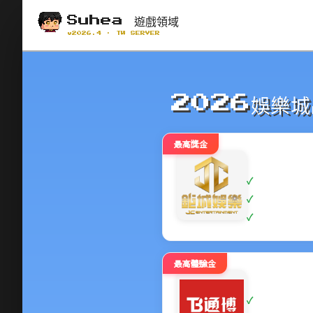
Suhea 遊戲領域
v2026.4 · TW SERVER
2026娛樂城
最高獎金
最高體驗金