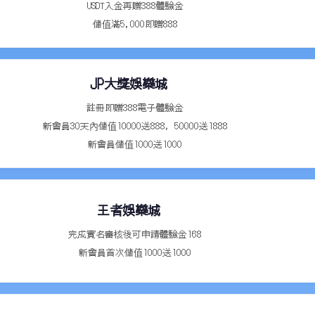
USDT入金再贈388體驗金
儲值滿5,000即贈888
JP大獎娛樂城
註冊即贈388電子體驗金
新會員30天內儲值10000送888，50000送1888
新會員儲值1000送1000
王者娛樂城
完成實名審核後可申請體驗金168
新會員首次儲值1000送1000