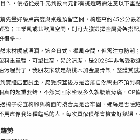
滿目ㄟ，價格從幾千元到數萬元都有挑選時需注意以下重
前先量好餐桌高度與桌邊預留空間，椅座高約45公分最
輕盈；工業風或北歐風空間，則可大膽選擇金屬骨架搭配
好很多～
然木材觸感溫潤，適合日式、禪風空間，但需注意防潮
塑料重量輕、可塑性高，易於清潔，是2026年非常受歡
油污喔對了，我朋友家就是胡桃木加金屬骨架，整體質感真
到實體店面試坐，感受膝蓋後方是否能自然彎曲不頂到
個真的超重要蛤，不然買回家坐沒多久就腰痠背痛，CP
過椅子檢查椅腳與椅面的接合處是否牢固，螺絲是否隱
不馬虎像我這種龜毛的人，每次買傢俱都會檢查好幾遍，不
知趨勢