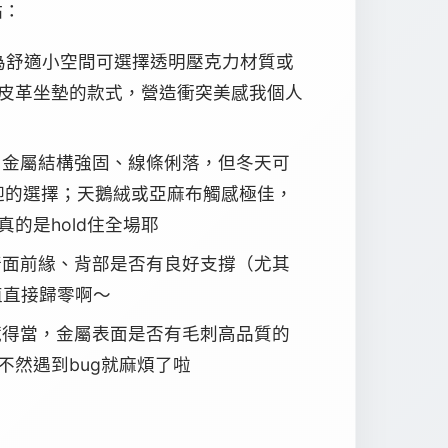
點：
為舒適小空間可選擇透明壓克力材質或
皮革坐墊的款式，營造衝突美感我個人
；金屬結構強固、線條俐落，但冬天可
迎的選擇；天鵝絨或亞麻布觸感極佳，
的是hold住全場耶
椅面前緣、背部是否有良好支撐（尤其
值直接歸零啊～
藏得當，金屬表面是否有毛刺高品質的
然遇到bug就麻煩了啦