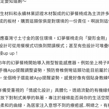
一定要知道齁～
生材料和永續林業認證木材製成的幻夢餐椅成為主流許
成的板材，購買這類傢俱是對環境的一份責任。啊說到這
應臺灣寸土寸金的居住環境，幻夢餐椅走向「變形金剛
設計可從用餐模式切換到閱讀模式；甚至有些設計可堆疊
p up！
26年的幻夢餐椅開始導入微型智能感應器。例如坐上椅
手機App提醒調整姿勢，預防脊椎側彎這類功能目前屬
，坐個椅子還能被App提醒姿勢，感覺好像有個貼身教練
6年備受重視的「情感化設計」具體化，透過流動的有機
請放下對制式美學的執著，專注於線條能否與你的生活空
柔和的曲線，為居家注入意想不到的療癒感..啊總之，