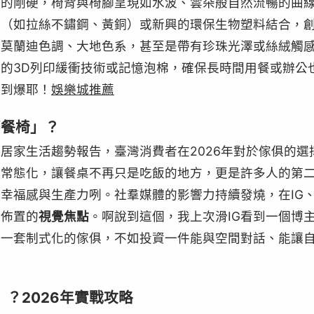
何的剛硬，椅背與椅腳呈現如水波、雲朵般自然流暢的曲
屬（如拉絲不鏽鋼、黃銅）或新興的環保生物塑料結合，
用莫蘭迪色調、大地色系，甚至是帶有珍珠光澤或絲絨觸
的3D列印緩衝技術或記憶泡棉，確保長時間用餐或辦公
讚到爆耶！
娛樂城推薦
夢餐椅」？
居家生活趨勢報告，臺灣消費者在2026年對於傢俱的
的常態化，讓餐桌不再只是吃飯的地方，更是許多人的第
幸福感與生產力咧。社羣媒體的影響力持續發燒，在IG
廳佈置的
視覺焦點
。啊說到這個，我上次滑IG看到一個博
買一套制式化的傢俱，不如投資一件能與空間對話、能讓
？2026年實戰攻略