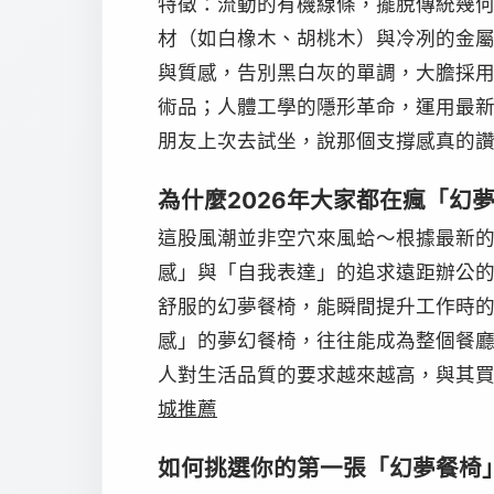
特徵：流動的有機線條，擺脫傳統幾
材（如白橡木、胡桃木）與冷冽的金
與質感，告別黑白灰的單調，大膽採
術品；人體工學的隱形革命，運用最新
朋友上次去試坐，說那個支撐感真的
為什麼2026年大家都在瘋「幻
這股風潮並非空穴來風蛤～根據最新的
感」與「自我表達」的追求遠距辦公
舒服的幻夢餐椅，能瞬間提升工作時的
感」的夢幻餐椅，往往能成為整個餐
人對生活品質的要求越來越高，與其
城推薦
如何挑選你的第一張「幻夢餐椅」