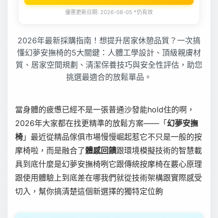
優惠更新日期: 2026-08-05 *仍有效
2026年最新採購指南！想提升居家休憩品質？一次搞
懂幻夢安撫椅的5大關鍵：人體工學設計、頂級親膚材
質、居家空間規劃、清潔保養技巧與安全性評估，助您
挑選最適合的放鬆單品。
當身體的疲憊已經不是一張普通沙發能hold住的啊，
2026年大家都在找更精準的放鬆方案——「
幻夢安撫
椅
」最近從精品傢俱市場慢慢崛起惹它不只是一般的按
摩椅啦，而是融合了
體感回饋
跟環境模擬技術的智慧載
具到底什麼是幻夢安撫椅咧它跟傳統按摩椅在覈心原理
跟使用體驗上到底差在哪我們就從技術架構跟實際感受
切入，幫你搞清楚這個新選擇的獨特定位齁