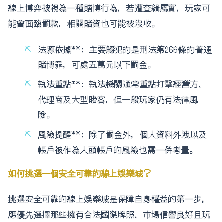
線上博弈被視為一種賭博行為，若遭查緝屬實，玩家可
能會面臨罰款，相關賭資也可能被沒收。
法源依據**: 主要觸犯的是刑法第266條的普通
賭博罪，可處五萬元以下罰金。
執法重點**: 執法機關通常重點打擊經營方、
代理商及大型賭客，但一般玩家仍有法律風
險。
風險提醒**: 除了罰金外，個人資料外洩以及
帳戶被作為人頭帳戶的風險也需一併考量。
如何挑選一個安全可靠的線上娛樂城？
挑選安全可靠的線上娛樂城是保障自身權益的第一步，
應優先選擇那些擁有合法國際牌照、市場信譽良好且玩