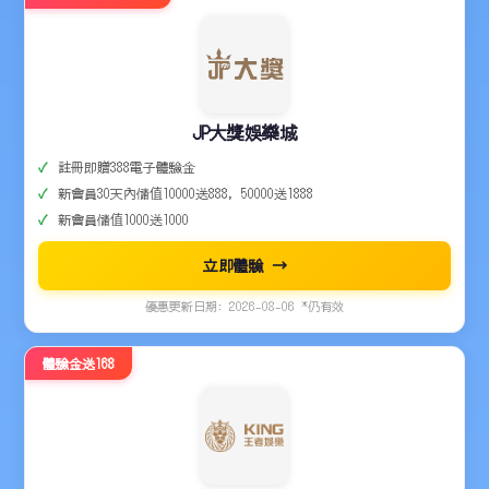
JP大獎娛樂城
註冊即贈388電子體驗金
新會員30天內儲值10000送888，50000送1888
新會員儲值1000送1000
立即體驗 →
優惠更新日期: 2026-08-06 *仍有效
體驗金送168