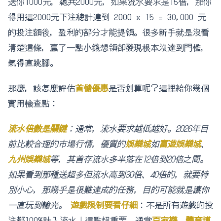
送你1000元，總共2000元，如果流水要求是15倍，那你
得用這2000元下注總計達到 2000 x 15 = 30,000 元
的投注額後，盈利的部分才能提領。很多新手就是沒看
清楚這條，贏了一點小錢想領卻發現根本沒達到門檻，
氣得直跳腳。
那麼，該怎麼評估
首儲優惠
是否划算呢？這裡給你幾個
實用檢查點：
流水倍數是關鍵
：通常，流水要求越低越好。2026年目
前比較合理的市場行情，優質的
娛樂城
如
富遊娛樂城
、
九州娛樂城
等，其首存流水多半落在12倍到20倍之間。
如果看到那種送超多但流水高到30倍、40倍的，就要特
別小心，那幾乎是很難達成的任務，目的可能就是讓你
一直玩到輸光。
遊戲限制要看仔細
：不是所有遊戲的投
注都100%計入流水！這點超重要。通常
百家樂
、
體育博