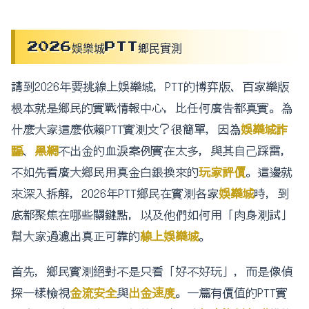
2026娛樂城PTT鄉民實測
講到2026年要挑線上娛樂城，PTT的博弈版、百家樂版
根本就是鄉民的實戰情報中心，比任何廣告都真實。為
什麼大家這麼依賴PTT實測文？很簡單，因為
娛樂城詐
騙
、
黑網
不出金的血淚案例實在太多，與其自己踩雷，
不如先看廣大鄉民用真金白銀換來的
玩家評價
。這邊就
來深入拆解，2026年PTT鄉民在實測各家
娛樂城
時，到
底都聚焦在哪些關鍵點，以及他們如何用「肉身測試」
幫大家過濾出真正可靠的
線上娛樂城
。
首先，鄉民實測絕對不是只看「好不好玩」，而是像偵
探一樣檢視
金流安全
與
出金速度
。一篇有價值的PTT實