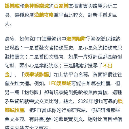
娛樂城
和
豪神娛樂城
的
百家樂
直播畫質與路單分析工
具，這種深度
遊戲攻略
兼平台比較文，對新手幫助巨
大。
最後，如何從PTT海量資訊中
避開陷阱
？資深鄉民歸納
出幾點：一是看發文者帳號歷史，是不是免洗帳號或只
發推薦文；二是看回文風向，如果一片好評但都是類似
句型，要小心是業配洗版；三是關鍵字搜尋「
不出
金
」、「
娛樂城詐騙
」加上該平台名稱，負面評價往往
藏在推文裡。例如，
LEO娛樂城
可能在某篇被推薦，但
另一篇「抱怨區」卻有玩家提到提款被無故審核，這種
矛盾資訊就需要交叉比對。總之，2026年想找可靠的
娛
樂城推薦
，把PTT當成你的行前研究站，仔細研讀那些
圖文並茂、有詳盡過程的鄉民實測文，絕對比盲目相信
廣告來得安全又實在。