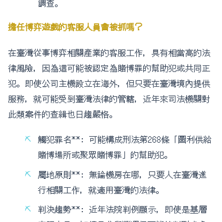
調查。
擔任博弈遊戲的客服人員會被抓嗎？
在臺灣從事博弈相關產業的客服工作，具有相當高的法
律風險，因為這可能被認定為賭博罪的幫助犯或共同正
犯。即使公司主機設立在海外，但只要在臺灣境內提供
服務，就可能受到臺灣法律的管轄，近年來司法機關對
此類案件的查緝也日趨嚴格。
觸犯罪名**: 可能構成刑法第268條「圖利供給
賭博場所或聚眾賭博罪」的幫助犯。
屬地原則**: 無論機房在哪，只要人在臺灣進
行相關工作，就適用臺灣的法律。
判決趨勢**: 近年法院判例顯示，即使是基層