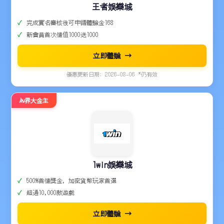
王者娛樂城
完成實名審核後可申請體驗金168
新會員首次儲值1000送1000
立即體驗 →
優惠更新日期: 2026-08-06 *仍有效
Av界大金主
1win娛樂城
500%首儲獎金，加密貨幣玩家首選
超過10,000款遊戲
立即體驗 →