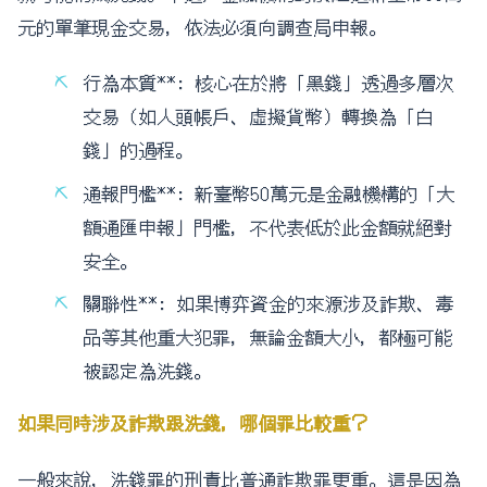
元的單筆現金交易，依法必須向調查局申報。
行為本質**: 核心在於將「黑錢」透過多層次
交易（如人頭帳戶、虛擬貨幣）轉換為「白
錢」的過程。
通報門檻**: 新臺幣50萬元是金融機構的「大
額通匯申報」門檻，不代表低於此金額就絕對
安全。
關聯性**: 如果博弈資金的來源涉及詐欺、毒
品等其他重大犯罪，無論金額大小，都極可能
被認定為洗錢。
如果同時涉及詐欺跟洗錢，哪個罪比較重？
一般來說，洗錢罪的刑責比普通詐欺罪更重。這是因為