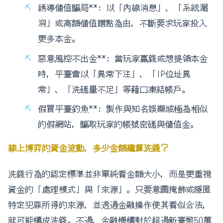
誘導儲值騙局**: 以「內線消息」、「系統漏
洞」或高額儲值贈點為由，不斷要求玩家投入
更多本金。
惡意風控不出金**: 當玩家贏錢或想提領本金
時，平臺會以「異常下注」、「IP位址異
常」、「洗碼量不足」等藉口凍結帳戶。
假冒平臺釣魚**: 製作與知名娛樂城極為相似
的假網站，騙取玩家的帳號密碼與儲值金。
線上博弈的資金流動，多少金額纔算洗錢？
洗錢行為的認定標準並非單純看金額大小，而是更重視
資金的「處理模式」與「來源」。只要意圖掩飾或隱匿
特定犯罪所得的來源，並透過金融操作使其看似合法，
就可能構成洗錢。不過，金融機構對於超過新臺幣50萬