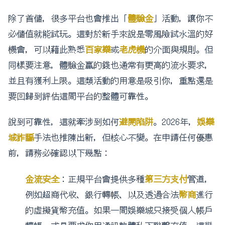
除了首儲，很多平台也會推出「
體驗金
」活動，讓你不
必儲值就能試玩。這對於新手來說是零風險試水溫的好
機會，可以藉此熟悉
百家樂
或
老虎機
的介面與規則。但
同樣要注意，體驗金贏的錢也通常有更高的流水要求，
並且有獲利上限。這類活動的用意是吸引你，重點還是
要回歸到評估這間平台的整體可靠性。
說到可靠性，這就牽涉到如何
避開陷阱
。2026年，
娛樂
城詐騙
手法也推陳出新，但核心不變。在申請任何優惠
前，請務必確認以下幾點：
金流安全
：正規平台會提供多種
第三方支付
管道，
例如超商代收、銀行轉帳、以及透過合法
幣商
進行
的虛擬貨幣充值。如果一間娛樂城只接受個人帳戶