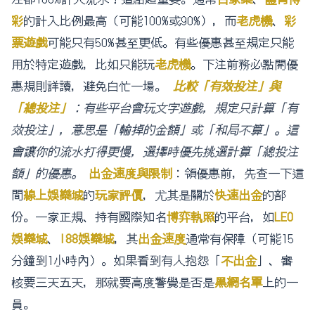
彩
的計入比例最高（可能100%或90%），而
老虎機
、
彩
票遊戲
可能只有50%甚至更低。有些優惠甚至規定只能
用於特定遊戲，比如只能玩
老虎機
。下注前務必點開優
惠規則詳讀，避免白忙一場。
比較「有效投注」與
「總投注」
：有些平台會玩文字遊戲，規定只計算「有
效投注」，意思是「輸掉的金額」或「和局不算」。這
會讓你的流水打得更慢，選擇時優先挑選計算「總投注
額」的優惠。
出金速度與限制
：領優惠前，先查一下這
間
線上娛樂城
的
玩家評價
，尤其是關於
快速出金
的部
份。一家正規、持有國際知名
博弈執照
的平台，如
LEO
娛樂城
、
I88娛樂城
，其
出金速度
通常有保障（可能15
分鐘到1小時內）。如果看到有人抱怨「
不出金
」、審
核要三天五天，那就要高度警覺是否是
黑網名單
上的一
員。